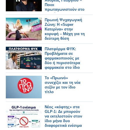
Ανδρέας Γεωργίου –
Ποιοι
πρωταγωνιστούν στο
«Αντώνιος και
Κλεοπάτρα»
Πρωινή Ψυχαγωγική
Ζώνη: Η «Super
Κατερίνα» στην
κορυφή – Μάχη για τη
δεύτερη θέση
Πλατφόρμα ΦΥΚ:
Προβλήματα σε
φαρμακοποιούς με
δύο ή περισσότερα
φαρμακεία στο ίδιο
ΑΦΜ
Το «Πρωινό»
συνεχίζει και τη νέα
σεζόν με τον ίδιο
τίτλο
Νέος «κόφτης» στα
GLP-1: Δε μπορούν
να εκτελεστούν στον
ίδιο μήνα δυο
διαφορετικά ενέσιμα