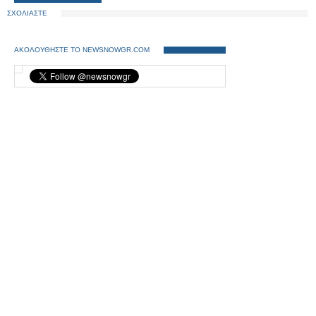
ΣΧΟΛΙΑΣΤΕ
ΑΚΟΛΟΥΘΗΣΤΕ ΤΟ NEWSNOWGR.COM