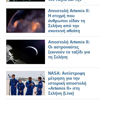
ελληνική αποστολή
σε μια ξεχωριστή
Αποστολή Artemis II:
εκδήλωση
Η στιγμή που
άνθρωποι είδαν τη
Σελήνη από την
σκοτεινή αθεάτη
πλευρά – Βίντεο και
φωτό
Αποστολή Artemis II:
Οι αστροναύτες
ξεκινούν το ταξίδι για
τη Σελήνη
NASA: Αντίστροφη
μέτρηση για την
ιστορική αποστολή
«Artemis II» στη
Σελήνη (Live)