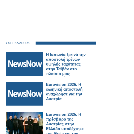
ΣΧΕΤΙΚΑ ΑΡΘΡΑ
Η Ιαπωνία ξεκινά την
αποστολή τρένων
υψηλής ταχύτητας
στην Ταϊβάν στο
πλαίσιο μιας
σημαντικής
σιδηροδρομικής
Eurovision 2026: Η
παραγγελίας.
ελληνική αποστολή
αναχώρησε για την
Αυστρία
Eurovision 2026: Η
πρέσβειρα της
Αυστρίας στην
Ελλάδα υποδέχτηκε
τον Akyla και την