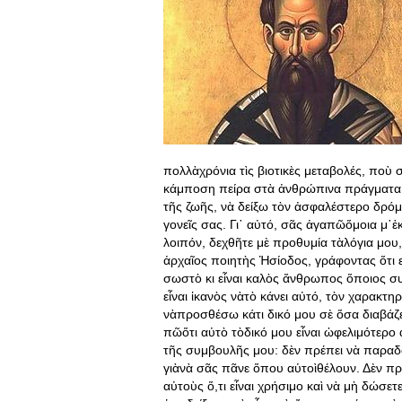
πολλὰχρόνια τὶς βιοτικὲς μεταβολές, πο
κάμποση πείρα στὰ ἀνθρώπινα πράγματα
τῆς ζωῆς, νὰ δείξω τὸν ἀσφαλέστερο δρόμ
γονεῖς σας. Γι᾿ αὐτό, σᾶς ἀγαπῶὅμοια μ᾿ἐ
λοιπόν, δεχθῆτε μὲ προθυμία τὰλόγια μου,
ἀρχαῖος ποιητὴς Ἡσίοδος, γράφοντας ὅτι 
σωστὸ κι εἶναι καλὸς ἄνθρωπος ὅποιος συ
εἶναι ἱκανὸς νὰτὸ κάνει αὐτό, τὸν χαρακ
νὰπροσθέσω κάτι δικό μου σὲ ὅσα διαβάζε
πῶὅτι αὐτὸ τὸδικό μου εἶναι ὠφελιμότερο 
τῆς συμβουλῆς μου: δὲν πρέπει νὰ παραδώ
γιὰνὰ σᾶς πᾶνε ὅπου αὐτοὶθέλουν. Δὲν πρ
αὐτοὺς ὅ,τι εἶναι χρήσιμο καὶ νὰ μὴ δώσ