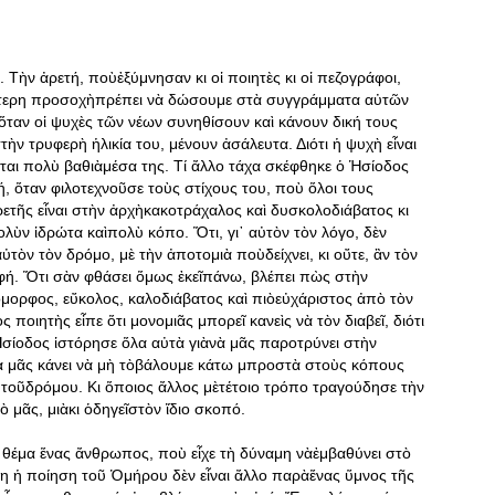
 Τὴν ἀρετή, ποὺἐξύμνησαν κι οἱ ποιητὲς κι οἱ πεζογράφοι,
λύτερη προσοχὴπρέπει νὰ δώσουμε στὰ συγγράμματα αὐτῶν
, ὅταν οἱ ψυχὲς τῶν νέων συνηθίσουν καὶ κάνουν δική τους
ν τρυφερὴ ἡλικία του, μένουν ἀσάλευτα. Διότι ἡ ψυχὴ εἶναι
εται πολὺ βαθιὰμέσα της. Τί ἄλλο τάχα σκέφθηκε ὁ Ἡσίοδος
, ὅταν φιλοτεχνοῦσε τοὺς στίχους του, ποὺ ὅλοι τους
ετῆς εἶναι στὴν ἀρχὴκακοτράχαλος καὶ δυσκολοδιάβατος κι
ολὺν ἱδρώτα καὶπολὺ κόπο. Ὅτι, γι᾿ αὐτὸν τὸν λόγο, δὲν
ὐτὸν τὸν δρόμο, μὲ τὴν ἀποτομιὰ ποὺδείχνει, κι οὔτε, ἂν τὸν
φή. Ὅτι σὰν φθάσει ὅμως ἐκεῖπάνω, βλέπει πὼς στὴν
ὄμορφος, εὔκολος, καλοδιάβατος καὶ πιὸεὐχάριστος ἀπὸ τὸν
ς ποιητὴς εἶπε ὅτι μονομιᾶς μπορεῖ κανεὶς νὰ τὸν διαβεῖ, διότι
σίοδος ἱστόρησε ὅλα αὐτὰ γιὰνὰ μᾶς παροτρύνει στὴν
νὰ μᾶς κάνει νὰ μὴ τὸβάλουμε κάτω μπροστὰ στοὺς κόπους
 τοῦδρόμου. Κι ὅποιος ἄλλος μὲτέτοιο τρόπο τραγούδησε τὴν
ὸ μᾶς, μιὰκι ὁδηγεῖστὸν ἴδιο σκοπό.
 θέμα ἕνας ἄνθρωπος, ποὺ εἶχε τὴ δύναμη νὰἐμβαθύνει στὸ
λη ἡ ποίηση τοῦ Ὁμήρου δὲν εἶναι ἄλλο παρὰἕνας ὕμνος τῆς