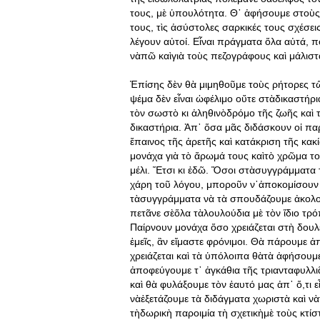
τους, μὲ ὑπουλότητα. Θ᾿ ἀφήσουμε στοὺς
τους, τὶς ἀσύστολες σαρκικές τους σχέσε
λέγουν αὐτοί. Εἶναι πράγματα ὅλα αὐτά, πο
νὰπῶ καὶγιὰ τοὺς πεζογράφους καὶ μάλισ
Ἐπίσης δὲν θὰ μιμηθοῦμε τοὺς ρήτορες τῶν
ψέμα δὲν εἶναι ὠφέλιμο οὔτε στὰδικαστήρι
τὸν σωστὸ κι ἀληθινὸδρόμο τῆς ζωῆς καὶ 
δικαστήρια. Ἀπ᾿ ὅσα μᾶς διδάσκουν οἱ παρ
ἔπαινος τῆς ἀρετῆς καὶ κατάκριση τῆς κακί
μονάχα γιὰ τὸ ἄρωμά τους καὶτὸ χρῶμα του
μέλι. Ἔτσι κι ἐδῶ. Ὅσοι στὰσυγγράμματα
χάρη τοῦ λόγου, μποροῦν ν᾿ἀποκομίσουν κ
τὰσυγγράμματα νὰ τὰ σπουδάζουμε ἀκολο
πετᾶνε σὲὅλα τὰλουλούδια μὲ τὸν ἴδιο τρό
Παίρνουν μονάχα ὅσο χρειάζεται στὴ δουλε
ἐμεῖς, ἂν εἴμαστε φρόνιμοι. Θὰ πάρουμε ἀπ
χρειάζεται καὶ τὰ ὑπόλοιπα θὰτὰ ἀφήσουμ
ἀποφεύγουμε τ᾿ ἀγκάθια τῆς τριανταφυλλιᾶς
καὶ θὰ φυλάξουμε τὸν ἑαυτό μας ἀπ᾿ ὅ,τι 
νὰἐξετάζουμε τὰ διδάγματα χωριστὰ καὶ 
τὴδωρικὴ παροιμία τὴ σχετικὴμὲ τοὺς κτίσ