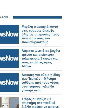
 ΑΡΘΡΑ
Μεγάλη πυρκαγιά κοντά
στις γραμμές διέκοψε
όλες τις υπηρεσίες προς
έναν από τους πιο
πολυσύχναστους
σιδηροδρομικούς
σταθμούς του Λονδίνου.
Λάρισα: Φωτιά σε βαγόνι
τρένου και απίστευτη
ταλαιπωρία 9 ωρών για
τους επιβάτες προς
Αθήνα
Διεκόπη για αύριο η δίκη
των Τεμπών – Μήνυμα
ευθύνης από τους νέους
συνηγόρους: «Δεν θα
γίνουμε αιτία
καθυστέρησης της δίκης»
Τζόρτζιο Παρίζι: «Η
επιστήμη στα παιδικά
βιβλία πρέπει να μπαίνει