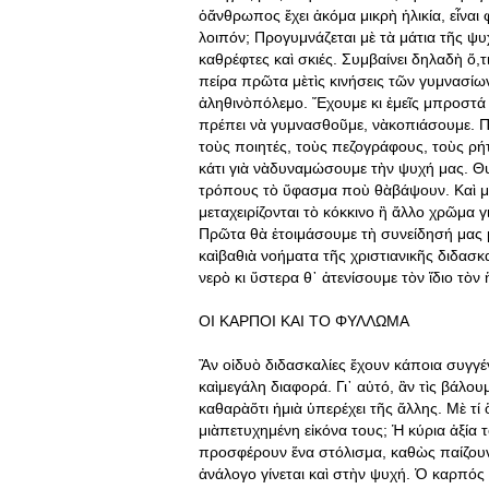
ὁἄνθρωπος ἔχει ἀκόμα μικρὴ ἡλικία, εἶναι 
λοιπόν; Προγυμνάζεται μὲ τὰ μάτια τῆς ψυ
καθρέφτες καὶ σκιές. Συμβαίνει δηλαδὴ ὅ,
πείρα πρῶτα μὲτὶς κινήσεις τῶν γυμνασίων
ἀληθινὸπόλεμο. Ἔχουμε κι ἐμεῖς μπροστά 
πρέπει νὰ γυμνασθοῦμε, νὰκοπιάσουμε. Π
τοὺς ποιητές, τοὺς πεζογράφους, τοὺς ρ
κάτι γιὰ νὰδυναμώσουμε τὴν ψυχή μας. Θυ
τρόπους τὸ ὕφασμα ποὺ θὰβάψουν. Καὶ μο
μεταχειρίζονται τὸ κόκκινο ἢ ἄλλο χρῶμα γ
Πρῶτα θὰ ἑτοιμάσουμε τὴ συνείδησή μας μ
καὶβαθιὰ νοήματα τῆς χριστιανικῆς διδασ
νερὸ κι ὕστερα θ᾿ ἀτενίσουμε τὸν ἴδιο τὸν 
ΟΙ ΚΑΡΠΟΙ ΚΑΙ ΤΟ ΦΥΛΛΩΜΑ
Ἂν οἱδυὸ διδασκαλίες ἔχουν κάποια συγγέ
καὶμεγάλη διαφορά. Γι᾿ αὐτό, ἂν τὶς βάλου
καθαρὰὅτι ἡμιὰ ὑπερέχει τῆς ἄλλης. Μὲ τ
μιὰπετυχημένη εἰκόνα τους; Ἡ κύρια ἀξία 
προσφέρουν ἕνα στόλισμα, καθὼς παίζου
ἀνάλογο γίνεται καὶ στὴν ψυχή. Ὁ καρπός 