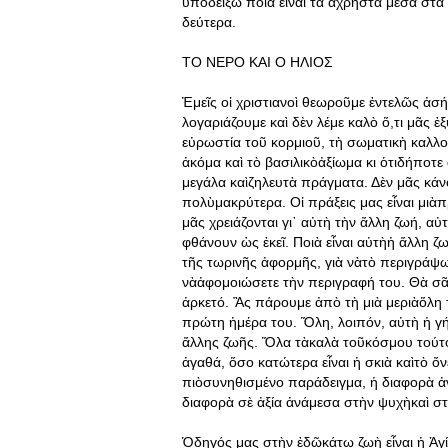
ὑποδείξω ποιὰ εἶναι τὰ ἄχρηστα μέσα στὰ
δεύτερα.
ΤΟ ΝΕΡΟ ΚΑΙ Ο ΗΛΙΟΣ
Ἐμεῖς οἱ χριστιανοὶ θεωροῦμε ἐντελῶς ἀ
λογαριάζουμε καὶ δὲν λέμε καλὸ ὅ,τι μᾶς 
εὐρωστία τοῦ κορμιοῦ, τὴ σωματικὴ καλλο
ἀκόμα καὶ τὸ βασιλικὸἀξίωμα κι ὁτιδήποτ
μεγάλα καὶζηλευτὰ πράγματα. Δὲν μᾶς κάν
πολὺμακρύτερα. Οἱ πράξεις μας εἶναι μιὰπ
μᾶς χρειάζονται γι᾿ αὐτὴ τὴν ἄλλη ζωή, 
φθάνουν ὡς ἐκεῖ. Ποιὰ εἶναι αὐτὴἡ ἄλλη ζ
τῆς τωρινῆς ἀφορμῆς, γιὰ νὰτὸ περιγράψω.
νὰἀφομοιώσετε τὴν περιγραφή του. Θὰ σᾶ
ἀρκετό. Ἂς πάρουμε ἀπὸ τὴ μιὰ μεριὰὅλη
πρώτη ἡμέρα του. Ὅλη, λοιπόν, αὐτὴ ἡ γήι
ἄλλης ζωῆς. Ὅλα τὰκαλὰ τοῦκόσμου τούτου
ἀγαθά, ὅσο κατώτερα εἶναι ἡ σκιὰ καὶτὸ 
πιὸσυνηθισμένο παράδειγμα, ἡ διαφορὰ ἀνάμ
διαφορὰ σὲ ἀξία ἀνάμεσα στὴν ψυχὴκαὶ σ
Ὁδηγός μας στὴν ἐδῶκάτω ζωὴ εἶναι ἡ Ἁγ