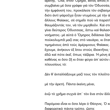
ἀρετῆς. Ὅλα, στὸν Ὅμηρο, ἐκτὸς ἀπὸὅ,τι 
συμβαίνει μὲ ὅσα γράφει γιὰ τὸν Ὀδυσσέα
τὴν ἐμφάνισή του, προκάλεσε τὸν σεβασμ
διότι ἀντὶ γιὰροῦχα ἦταν ντυμένος μὲ τὴ
ἄλλους Φαίακες, σὲ σημεῖο ποὺ νὰ παρατ
θαυμάζοντάς τον, νὰ τὸν μιμηθοῦν. Καὶ σ
γίνει δεύτερος Ὀδυσσεας, ἔστω καὶ θαλασσ
νοήματος- μὲ αὐτὰ ὁ Ὅμηρος διδάσκει ξά
ποὺκολυμπᾶ μαζί σας στὸ ναυάγιο, κι ὅτα
τιμημένους ἀπὸ τοὺς ἀμέριμνους Φαίακες. 
ἔχουμε, ἀνήκουν ἐξ ἴσου στοὺς ἰδιοκτῆτε
ἐδῶ καὶ πότε ἐκεῖ, ὅπως τὰζάρια. Ἡ μόνη ἀ
καθένας κι ὅσο ζῆ κι ὅταν φύγει ἀπ᾿αὐτὸν
πλουσίους τό:
Δὲν θ᾿ἀνταλλάξουμε μαζί τους τὸν πλοῦτο
μὲ τὴν ἀρετή. Πάντα ἐκείνη μένει,
ἐνῷ τὸ χρῆμα συχνὰ ἀπ᾿ τὸν ἕνα στὸν ἄλλ
Παρόμοια εἶναι κι ὅσα λέγει ὁ Θέογνις. Ὁ
διαφορετικὸ πάντα τρόπο, ὥστε: