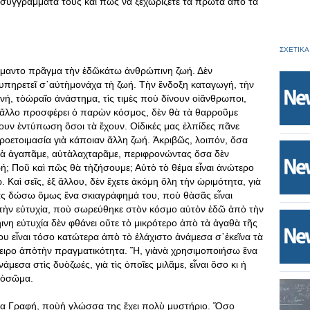
 συγγράμματά τους καὶ πῶς νὰ ξεχωρίζετε τὰ πρῶτα ἀπὸ τὰ
ΣΧΕΤΙΚΑ
σήμαντο πρᾶγμα τὴν ἐδῶκάτω ἀνθρώπινη ζωή. Δὲν
ἐξυπηρετεῖ σ᾿αὐτὴμονάχα τὴ ζωή. Τὴν ἔνδοξη καταγωγή, τὴν
νή, τὸὡραῖο ἀνάστημα, τὶς τιμὲς ποὺ δίνουν οἱἄνθρωποι,
ε ἄλλο προσφέρει ὁ παρὼν κόσμος, δὲν θὰ τὰ θαρροῦμε
ουν ἐντύπωση ὅσοι τὰ ἔχουν. Οἱδικές μας ἐλπίδες πᾶνε
ροετοιμασία γιὰ κάποιαν ἄλλη ζωή. Ἀκριβῶς, λοιπόν, ὅσα
αὐτὰ ἀγαπᾶμε, αὐτὰλαχταρᾶμε, περιφρονώντας ὅσα δὲν
ωή; Ποῦ καὶ πῶς θὰ τὴζήσουμε; Αὐτὸ τὸ θέμα εἶναι ἀνώτερο
 Καὶ σεῖς, ἐξ ἄλλου, δὲν ἔχετε ἀκόμη ὅλη τὴν ὡριμότητα, γιὰ
ς δώσω ὅμως ἕνα σκιαγράφημά του, ποὺ θὰσᾶς εἶναι
 τὴν εὐτυχία, ποὺ σωρεύθηκε στὸν κόσμο αὐτὸν ἐδῶ ἀπὸ τὴν
νη εὐτυχία δὲν φθάνει οὔτε τὸ μικρότερο ἀπὸ τὰ ἀγαθὰ τῆς
 εἶναι τόσο κατώτερα ἀπὸ τὸ ἐλάχιστο ἀνάμεσα σ᾿ἐκεῖνα τὰ
ὄνειρο ἀπὸτὴν πραγματικότητα. Ἤ, γιὰνὰ χρησιμοποιήσω ἕνα
εσα στὶς δυὸζωές, γιὰ τὶς ὁποῖες μιλᾶμε, εἶναι ὅσο κι ἡ
τὸσῶμα.
ία Γραφή, ποὺἡ γλώσσα της ἔχει πολὺ μυστήριο. Ὅσο