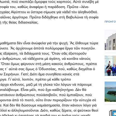
φυλλωσιά, ποὺ σκεπάζει ὄμορφα τοὺς καρπούς. Αὐτὸ συνέβη μὲ
 σοφία του, καθὼς ἀναφέρει ἡ παράδοση. Πρῶτα –λένε-
ρχαίας Αἰγύπτου κι ὕστερα σίμωσε γιὰ νὰδεῖ τὸν ἀληθινὸΘεό.
, αἰῶνες ἀργότερα. Πρῶτα διδάχθηκε στὴ Βαβυλώνα τὴ σοφία
τῆς θείας διδασκαλίας.
ΠΡΟΗΓΟ
μαθήματα δὲν εἶναι ἀνώφελα γιὰ τὴν ψυχή. Ἂς ἔλθουμε τώρα
ιώνετε. Ἂς ἀρχίσουμε ἀπὸτὰ πολύμορφα ἔργα τῶν ποιητῶν.
ὶς ἐξαίρεση, τὰ διδάγματά τους. Ὅταν σᾶς ἐξιστοροῦν
ν ἀνθρώπων, νὰ τὰδέχεστε μὲ ἀγάπη, νὰ κοιτᾶτε νὰτοὺς
τε. Ὅταν ὅμως φέρνουν στὴ μέση κακοὺς ἀνθρώπους, πρέπει
ντας τ᾿ αὐτιά σας ὅμως ὁ Ὀδυσσέας, πού, καθὼς διηγεῖται ὁ
 Σειρήνων. Γιατί; Διότι ἅμα συνηθίσει κανεὶς στὰ
γα. Γι᾿αὐτό, λοιπόν, πρέπει μὲ κάθε τρόπο
ρχει κίνδυνος, μαζὶ μὲ τὴ γλύκα τῶν λόγων νὰ πάρουμε
αταλάβουμε. Εἶναι μέλι, ποὺ ἔχει καὶδηλητήριο. Δὲν θὰ
παριστάνουν ἀνθρώπους ποὺἀσεβοῦν, ποὺ ἐμπαίζουν, ποὺ
ονται ἀπὸ τὸ πιοτό, οὔτε ὅταν περιορίζουν τὴν εὐτυχία σὲ
α. Καὶ δὲν θὰ δώσουμε καμιὰσημασία, ὅταν κάνουν λόγο γιὰ
ολλοὶ κι ἀλληλομισοῦνται. Διότι, καθὼς ξέρετε, οἱ ψεύτικοι θεοὶ
ἀδελφὸ κι ὁπατέρας τὰ παιδιά του κι ἐκεῖνα τοὺς γονεῖς