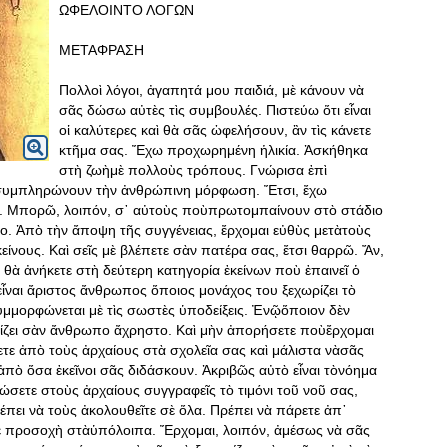
ΩΦΕΛΟΙΝΤΟ ΛΟΓΩΝ
ΜΕΤΑΦΡΑΣΗ
Πολλοὶ λόγοι, ἀγαπητά μου παιδιά, μὲ κάνουν νὰ
σᾶς δώσω αὐτὲς τὶς συμβουλές. Πιστεύω ὅτι εἶναι
οἱ καλύτερες καὶ θὰ σᾶς ὠφελήσουν, ἂν τὶς κάνετε
κτῆμα σας. Ἔχω προχωρημένη ἡλικία. Ἀσκήθηκα
στὴ ζωὴμὲ πολλοὺς τρόπους. Γνώρισα ἐπὶ
ὺ συμπληρώνουν τὴν ἀνθρώπινη μόρφωση. Ἔτσι, ἔχω
. Μπορῶ, λοιπόν, σ᾿ αὐτοὺς ποὺπρωτομπαίνουν στὸ στάδιο
ο. Ἀπὸ τὴν ἄποψη τῆς συγγένειας, ἔρχομαι εὐθὺς μετὰτοὺς
κείνους. Καὶ σεῖς μὲ βλέπετε σὰν πατέρα σας, ἔτσι θαρρῶ. Ἄν,
 θὰ ἀνήκετε στὴ δεύτερη κατηγορία ἐκείνων ποὺ ἐπαινεῖ ὁ
εἶναι ἄριστος ἄνθρωπος ὅποιος μονάχος του ξεχωρίζει τὸ
μμορφώνεται μὲ τὶς σωστὲς ὑποδείξεις
. Ἐνῷὅποιον δὲν
τηρίζει σὰν ἄνθρωπο ἄχρηστο. Καὶ μὴν ἀπορήσετε ποὺἔρχομαι
τε ἀπὸ τοὺς ἀρχαίους στὰ σχολεῖα σας καὶ μάλιστα νὰσᾶς
ἀπὸ ὅσα ἐκεῖνοι σᾶς διδάσκουν. Ἀκριβῶς αὐτὸ εἶναι τὸνόημα
σετε στοὺς ἀρχαίους συγγραφεῖς τὸ τιμόνι τοῦ νοῦ σας,
έπει νὰ τοὺς ἀκολουθεῖτε σὲ ὅλα. Πρέπει νὰ πάρετε ἀπ᾿
ετε προσοχὴ στὰὑπόλοιπα. Ἔρχομαι, λοιπόν, ἀμέσως νὰ σᾶς