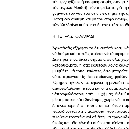
τὴν τριγυρίζει κι ἡ κοσμικὴ σοφία, σὰν 
τὸν μεγάλο Μωϋσῆ, τὸν περιβόητο γιὰ τὴ
γύμνασε τὸν νοῦ του στὶς ἐπιστῆμες τῆς ἀ
Παρόμοιο συνέβη καὶ μὲ τὸν σοφὸ Δανιήλ
τῶν Χαλδαίων κι ὕστερα ἔπεσε στὴσπουδὴ 
Η ΠΕΤΡΑ ΣΤΟ ΑΛΦΑΔΙ
Ἀρκετὰσᾶς ἐξήγησα τὸ ὅτι αὐτὰτὰ κοσμικὰ
νὰ δοῦμε καὶ τὸ πῶς πρέπει νὰ τὰ ἀφομο
Δὲν πρέπει νὰ δίνετε σημασία σὲ ὅλα, χωρ
κατορθώματα, ἢ σᾶς ἐκθέτουν λόγια καλῶ
μιμηθῆτε, νὰ τοὺς μοιάσετε, ὅσο μπορεῖ
νὰ ἀποφεύγετε τὶς τέτοιες εἰκόνες, φράζο
Ὅμηρος, ἤθελε ν᾿ ἀποφύγει τὴ μελῳδία τῶν
ἁμαρτωλὰλόγια, περνᾶ καὶ στὰ ἁμαρτωλὰἔρ
νὰπροφυλάσσουμε τὴν ψυχή μας. Διότι ὑπά
μέσα μας καὶ κάτι θανάσιμο, χωρὶς νὰ τὸ κ
ἐπαινέσουμε, ἔτσι, τοὺς ποιητές, ὅταν 
παραδίνονται στὴν ἀκολασία, ποὺ παρασύρ
πλούσια τραπέζια καὶ σὲ ἄσεμνα τραγούδι
θεοὺς καὶ μᾶς λένε ὅτι οἱ θεοὶ αὐτοὶεἶναι π
τῆς εἰδωλολατρίας πολεμᾶνε ὁἀδελφὸς τὸν 