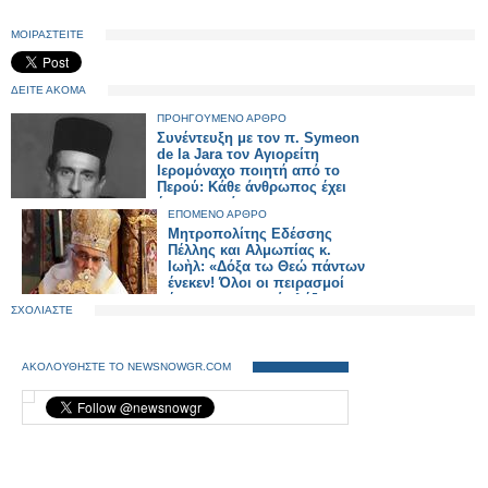
ΜΟΙΡΑΣΤΕΙΤΕ
ΔΕΙΤΕ ΑΚΟΜΑ
ΠΡΟΗΓΟΥΜΕΝΟ ΑΡΘΡΟ
Συνέντευξη με τον π. Symeon
de la Jara τον Αγιορείτη
Ιερομόναχο ποιητή από το
Περού: Κάθε άνθρωπος έχει
ένα μονοπάτι
ΕΠΟΜΕΝΟ ΑΡΘΡΟ
Μητροπολίτης Εδέσσης
Πέλλης και Αλμωπίας κ.
Ιωὴλ: «Δόξα τω Θεώ πάντων
ένεκεν! Όλοι οι πειρασμοί
έχουν ημερομηνία λήξεως»
ΣΧΟΛΙΑΣΤΕ
ΑΚΟΛΟΥΘΗΣΤΕ ΤΟ NEWSNOWGR.COM