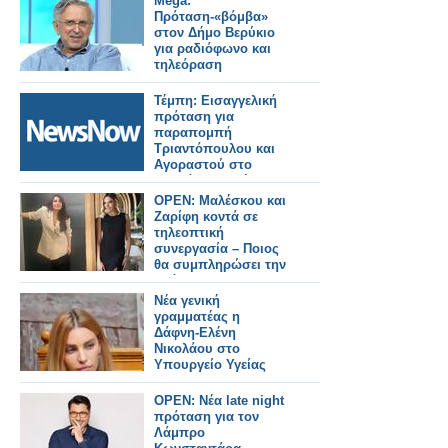
Mega:
Πρόταση-«βόμβα»
στον Δήμο Βερύκιο
για ραδιόφωνο και
τηλεόραση
Τέμπη: Εισαγγελική
πρόταση για
παραπομπή
Τριαντόπουλου και
Αγοραστού στο
Ειδικό Δικαστήριο.
OPEN: Μαλέσκου και
Ζαρίφη κοντά σε
τηλεοπτική
συνεργασία – Ποιος
θα συμπληρώσει την
ομάδα;
Νέα γενική
γραμματέας η
Δάφνη‑Ελένη
Νικολάου στο
Υπουργείο Υγείας
OPEN: Νέα late night
πρόταση για τον
Λάμπρο