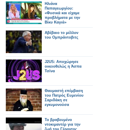
Ηλιάνα
Παπαγεωργίου:
«Φυσικά και είχαμε
προβλήματα με την
Βίκυ Καγιά»
Αβέβαιο το μέλλον
του Ομπράντοβιτς
J2US: Αποχώρησε
οικειοθελώς η Άσπα
Τσίνα
Θαυμαστή επέμβαση
του Πατρός Ευμενίου
Σαριδάκη σε
εγκυμονούσα
Το βραβευμένο
ντοκιμαντέρ για την
ζωή του Γέροντος