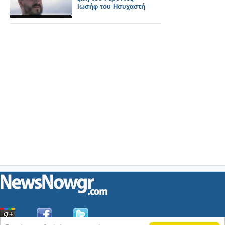
Ιωσήφ του Ησυχαστή