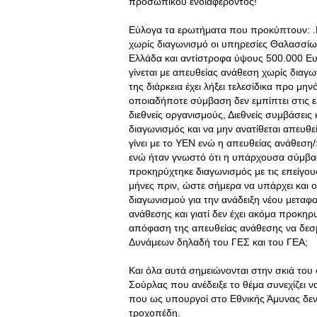
προσωπικού ενδιαφέροντος!
Εύλογα τα ερωτήματα που προκύπτουν: .Μ
χωρίς διαγωνισμό οι υπηρεσίες Θαλασσίω
Ελλάδα και αντίστροφα ύψους 500.000 Ευρ
γίνεται με απευθείας ανάθεση χωρίς δια
της διάρκεια έχει λήξει τελεσίδικα προ μη
οποιαδήποτε σύμβαση δεν εμπίπτει στις ε
διεθνείς οργανισμούς, Διεθνείς συμβάσεις
διαγωνισμός και να μην ανατίθεται απευθ
γίνει με το ΥΕΝ ενώ η απευθείας ανάθεση
ενώ ήταν γνωστό ότι η υπάρχουσα σύμβασ
προκηρύχτηκε διαγωνισμός με τις επείγου
μήνες πριν, ώστε σήμερα να υπάρχει και 
διαγωνισμού για την ανάδειξη νέου μετα
ανάθεσης και γιατί δεν έχει ακόμα προκηρυ
απόφαση της απευθείας ανάθεσης να δεσ
Δυνάμεων δηλαδή του ΓΕΣ και του ΓΕΑ;
Και όλα αυτά σημειώνονται στην σκιά του
Σούρλας που ανέδειξε το θέμα συνεχίζει ν
που ως υπουργοί στο Εθνικής Άμυνας δεν 
τροχοπέδη.