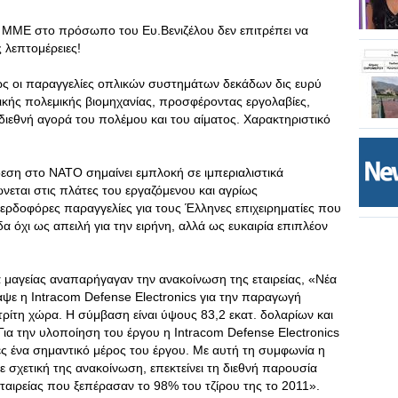
ν ΜΜΕ στο πρόσωπο του Ευ.Βενιζέλου δεν επιτρέπει να
ς λεπτομέρειες!
ς οι παραγγελίες οπλικών συστημάτων δεκάδων δις ευρύ
ικής πολεμικής βιομηχανίας, προσφέροντας εργολαβίες,
διεθνή αγορά του πολέμου και του αίματος. Χαρακτηριστικό
ση στο ΝΑΤΟ σημαίνει εμπλοκή σε ιμπεριαλιστικά
νεται στις πλάτες του εργαζόμενου και αγρίως
ερδοφόρες παραγγελίες για τους Έλληνες επιχειρηματίες που
 όχι ως απειλή για την ειρήνη, αλλά ως ευκαιρία επιπλέον
 μαγείας αναπαρήγαγαν την ανακοίνωση της εταιρείας, «Νέα
ψε η Intracom Defense Electronics για την παραγωγή
τρίτη χώρα. Η σύμβαση είναι ύψους 83,2 εκατ. δολαρίων και
Για την υλοποίηση του έργου η Intracom Defense Electronics
είες ένα σημαντικό μέρος του έργου. Με αυτή τη συμφωνία η
 σχετική της ανακοίνωση, επεκτείνει τη διεθνή παρουσία
εταιρείας που ξεπέρασαν το 98% του τζίρου της το 2011».