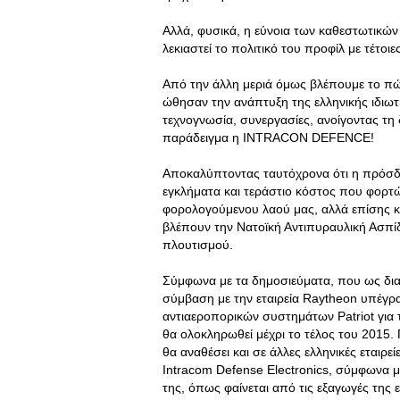
Αλλά, φυσικά, η εύνοια των καθεστωτικώ
λεκιαστεί το πολιτικό του προφίλ με τέτοιε
Από την άλλη μεριά όμως βλέπουμε το πώ
ώθησαν την ανάπτυξη της ελληνικής ιδιωτ
τεχνογνωσία, συνεργασίες, ανοίγοντας τη 
παράδειγμα η INTRACON DEFENCE!
Αποκαλύπτοντας ταυτόχρονα ότι η πρόσδε
εγκλήματα και τεράστιο κόστος που φορτώ
φορολογούμενου λαού μας, αλλά επίσης κ
βλέπουν την Νατοϊκή Αντιπυραυλική Ασπίδα
πλουτισμού.
Σύμφωνα με τα δημοσιεύματα, που ως δια
σύμβαση με την εταιρεία Raytheon υπέγρα
αντιαεροπορικών συστημάτων Patriot για 
θα ολοκληρωθεί μέχρι το τέλος του 2015. 
θα αναθέσει και σε άλλες ελληνικές εταιρ
Intracom Defense Electronics, σύμφωνα με
της, όπως φαίνεται από τις εξαγωγές της 