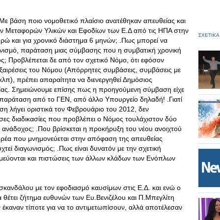
ε βάση ποιο νομοθετικό πλαίσιο ανατέθηκαν απευθείας και
ν Μεταφορών Υλικών και Εφοδίων των Ε.Δ από τις ΗΠΑ στην
ΣΧΕΤΙΚΑ
ώ και για χρονικό διάστημα 6 μηνών; .Πως μπορεί να
γωνισμό, παράταση μιας σύμβασης που η συμβατική χρονική
νός; Προβλέπεται δε από τον σχετικό Νόμο, ότι εφόσον
ξαιρέσεις του Νόμου (Απόρρητες συμβάσεις, συμβάσεις με
 κλπ), πρέπει απαραίτητα να διενεργηθεί Δημόσιος
είας. Σημειώνουμε επίσης πως η προηγούμενη σύμβαση είχε
/παράταση από το ΓΕΝ, από άλλο Υπουργείο δηλαδή! .Γιατί
η λήγει οριστικά τον Φεβρουάριο του 2012, δεν
σες διαδικασίες που προβλέπει ο Νόμος τουλάχιστον δύο
ο ανάδοχος; .Που βρίσκεται η προκήρυξη του νέου ανοιχτού
φορέα που μνημονεύεται στην απόφαση της απευθείας
χτεί διαγωνισμός; .Πως είναι δυνατόν με την σχετική
μεύονται και πιστώσεις των άλλων κλάδων των Ενόπλων
 σκανδάλου με τον εφοδιασμό καυσίμων στις Ε.Δ. και ενώ ο
α θέτει ζήτημα ευθυνών των Ευ.Βενιζέλου και Π.Μπεγλίτη
έκαναν τίποτε για να το αντιμετωπίσουν, αλλά αποτέλεσαν