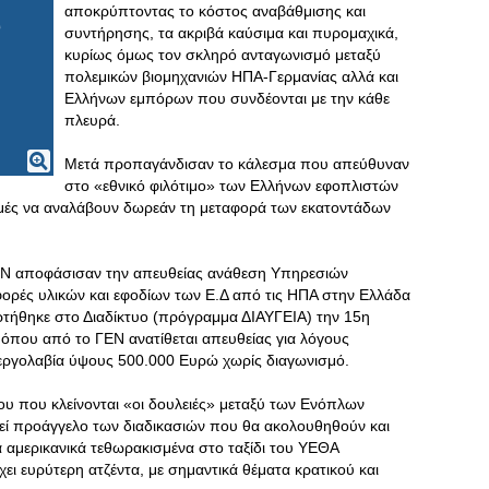
αποκρύπτοντας το κόστος αναβάθμισης και
συντήρησης, τα ακριβά καύσιμα και πυρομαχικά,
κυρίως όμως τον σκληρό ανταγωνισμό μεταξύ
πολεμικών βιομηχανιών ΗΠΑ-Γερμανίας αλλά και
Ελλήνων εμπόρων που συνδέονται με την κάθε
πλευρά.
Μετά προπαγάνδισαν το κάλεσμα που απεύθυναν
στο «εθνικό φιλότιμο» των Ελλήνων εφοπλιστών
γμές να αναλάβουν δωρεάν τη μεταφορά των εκατοντάδων
ΕΝ αποφάσισαν την απευθείας ανάθεση Υπηρεσιών
ές υλικών και εφοδίων των Ε.Δ από τις ΗΠΑ στην Ελλάδα
ρτήθηκε στο Διαδίκτυο (πρόγραμμα ΔΙΑΥΓΕΙΑ) την 15η
που από το ΓΕΝ ανατίθεται απευθείας για λόγους
γολαβία ύψους 500.000 Ευρώ χωρίς διαγωνισμό.
ου που κλείνονται «οι δουλειές» μεταξύ των Ενόπλων
λεί προάγγελο των διαδικασιών που θα ακολουθηθούν και
α αμερικανικά τεθωρακισμένα στο ταξίδι του ΥΕΘΑ
 ευρύτερη ατζέντα, με σημαντικά θέματα κρατικού και