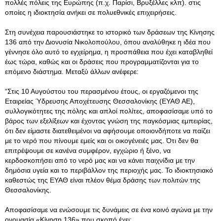
πολλές πόλεις της Ευρώπης (π.χ. Παρίσι, Βρυξέλλες κλπ). στις
οποίες η ιδιοκτησία ανήκει σε πολυεθνικές επιχειρήσεις.
Στη συνέχεια παρουσιάστηκε το ιστορικό των δράσεων της Κίνησης
136 από την Διονυσία Νικολοπούλου, όπου αναλύθηκε η ιδέα που
γέννησε όλο αυτό το εγχείρημα, η προσπάθεια που έχει καταβληθεί
έως τώρα, καθώς και οι δράσεις που προγραμματίζονται για το
επόμενο διάστημα. Μεταξύ άλλων ανέφερε:
“Στις 10 Αυγούστου του περασμένου έτους, οι εργαζόμενοι της
Εταιρείας Ύδρευσης Αποχέτευσης Θεσσαλονίκης (ΕΥΑΘ ΑΕ),
συλλογικότητες της πόλης και απλοί πολίτες, αποφασίσαμε υπό το
βάρος των εξελίξεων και έχοντας γνώση της παγκόσμιας εμπειρίας,
ότι δεν είμαστε διατεθειμένοι να αφήσουμε οποιονδήποτε να παίζει
με το νερό που πίνουμε εμείς και οι οικογένειές μας. Ότι δεν θα
επιτρέψουμε σε κανένα συμφέρον, εγχώριο ή ξένο, να
κερδοσκοπήσει από το νερό μας και να κάνει παιχνίδια με την
δημόσια υγεία και το περιβάλλον της περιοχής μας. Το ιδιοκτησιακό
καθεστώς της ΕΥΑΘ είναι πλέον θέμα δράσης των πολιτών της
Θεσσαλονίκης.
Αποφασίσαμε να ενώσουμε τις δυνάμεις σε ένα κοινό αγώνα με την
ονομασία «Κίνηση 136» που σκοπό έχει: