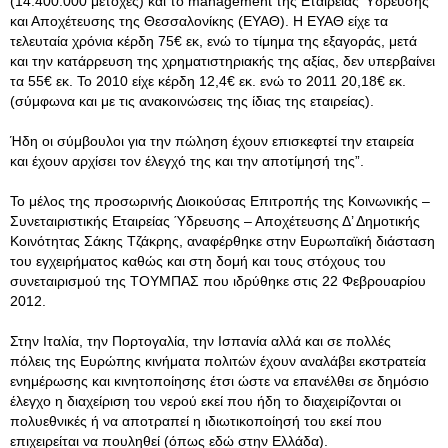
(14.400.000 μετοχές) και το management της Εταιρείας Ύδρευσης
και Αποχέτευσης της Θεσσαλονίκης (ΕΥΑΘ). Η ΕΥΑΘ είχε τα
τελευταία χρόνια κέρδη 75€ εκ, ενώ το τίμημα της εξαγοράς, μετά
και την κατάρρευση της χρηματιστηριακής της αξίας, δεν υπερβαίνει
τα 55€ εκ. Το 2010 είχε κέρδη 12,4€ εκ. ενώ το 2011 20,18€ εκ.
(σύμφωνα και με τις ανακοινώσεις της ίδιας της εταιρείας).
Ήδη οι σύμβουλοι για την πώληση έχουν επισκεφτεί την εταιρεία
και έχουν αρχίσει τον έλεγχό της και την αποτίμησή της”.
Το μέλος της προσωρινής Διοικούσας Επιτροπής της Κοινωνικής –
Συνεταιριστικής Εταιρείας Ύδρευσης – Αποχέτευσης Δ’ Δημοτικής
Κοινότητας Σάκης Τζάκρης, αναφέρθηκε στην Ευρωπαϊκή διάσταση
του εγχειρήματος καθώς και στη δομή και τους στόχους του
συνεταιρισμού της ΤΟΥΜΠΑΣ που ιδρύθηκε στις 22 Φεβρουαρίου
2012.
Στην Ιταλία, την Πορτογαλία, την Ισπανία αλλά και σε πολλές
πόλεις της Ευρώπης κινήματα πολιτών έχουν αναλάβει εκστρατεία
ενημέρωσης και κινητοποίησης έτσι ώστε να επανέλθει σε δημόσιο
έλεγχο η διαχείριση του νερού εκεί που ήδη το διαχειρίζονται οι
πολυεθνικές ή να αποτραπεί η ιδιωτικοποίησή του εκεί που
επιχειρείται να πουληθεί (όπως εδώ στην Ελλάδα).