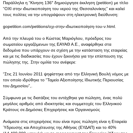
Παράλληλα η “Κίνηση 136″ δημιούργησε έκκληση (petition) με τίτλο
“ΟΧΙ στην ιδιωτικοποίηση του νερού της Θεσσαλονίκης” και καλεί
τους πολίτες να την υπογράψουν στη ηλεκτρονική διεύθυνση:
gopetition.com/petitions/οχι-στην-ιδιωτικοποίηση-του-ν.html.
Από την πλευρά του ο Κώστας Μαριόγλου, πρόεδρος του
σωματείου εργαζόμενων της ΕΑΥΑΘ Α.Ε., αναφέρθηκε στα
δεδομένα που υπάρχουν σε σχέση με την κατάσταση της εταιρείας
και με τις διαδικασίες που έχουν ξεκινήσει για την επίσπευση της
πώλησης της. Στην ομιλία του ανέφερε:
“Στις 21 Ιουνίου 2011 ψηφίστηκε από την Ελληνική Βουλή νόμος με
τον οποίο ιδρύθηκε το “Ταμείο Αξιοποίησης Ιδιωτικής Περιουσίας
του Δημοσίου”,.
Σύμφωνα με τις διατάξεις του εντάχθηκε για πώληση, ένας πολύ
μεγάλος αριθμός από ιδιοκτησίες και συμμετοχές του Ελληνικού
Κράτους σε Δημόσιες Επιχειρήσεις και Οργανισμούς
Ανάμεσα στις επιχειρήσεις που είναι προς πώληση είναι η Εταιρεία
Ύδρευσης και Αποχέτευσης της Αθήνας (ΕΥΔΑΠ) και το 40%