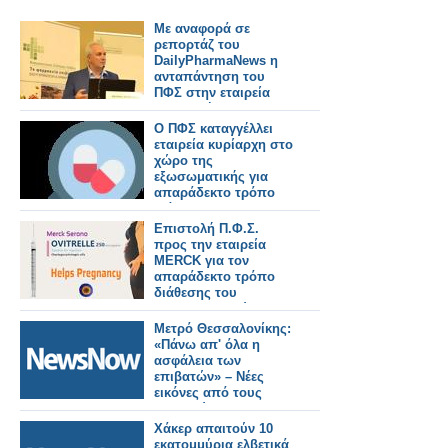
Με αναφορά σε
ρεπορτάζ του
DailyPharmaNews η
ανταπάντηση του
ΠΦΣ στην εταιρεία
που κατήγγειλε για
απαράδεκτο τρόπο
Ο ΠΦΣ καταγγέλλει
διάθεσης
εταιρεία κυρίαρχη στο
σκευάσματός της
χώρο της
εξωσωματικής για
απαράδεκτο τρόπο
διάθεσης
σκευάσματός της
Επιστολή Π.Φ.Σ.
προς την εταιρεία
MERCK για τον
απαράδεκτο τρόπο
διάθεσης του
φαρμακευτικού
σκευάσματος Ovitrelle
Μετρό Θεσσαλονίκης:
στα ιδιωτικά
«Πάνω απ' όλα η
φαρμακεία
ασφάλεια των
επιβατών» – Νέες
εικόνες από τους
σταθμούς της
Καλαμαριάς.
Χάκερ απαιτούν 10
εκατομμύρια ελβετικά