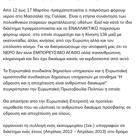
Από 12 έως 17 Μαρτίου πραγματοποιείται ο παγκόσμιο φόρουμ
νερού στη Μασσαλία της Γαλλίας. Είναι η ετήσια συνάντηση των
πολυεθνικών εταιρειών εκμετάλλευσης υδάτων. Εκεί και κατά το ίδιο
διάστημα πραγματοποιείται και το ΕΝΑΛΛΑΚΤΙΚΟ παγκόσμιο
φόρουμ νερού, στο οποίο συμμετέχει και η Κίνηση 136 μαζί με
εκατοντάδες άλλες κινήσεις από την Ευρώπη αλλά και τον
υπόλοιπο κόσμο. Για να διατρανώσουμε την απόφασή μας ότι το
ΝΕΡΟ δεν είναι ΕΜΠΟΡΕΥΣΙΜΟ ΑΓΑΘΟ αλλά πανανθρώπινη
κληρονομιά και δεν έχει δικαίωμα κανείς να κερδοσκοπεί από αυτό.
Τα Ευρωπαϊκά συνδικάτα δημοσίων υπηρεσιών και η Ευρωπαϊκή
ομοσπονδία συνδικάτων δημόσιων υπηρεσιών με σύνθημα “Η
ύδρευση και η αποχέτευση είναι ανθρώπινο δικαίωμα!”
συγκρότησαν την Ευρωπαϊκή Πρωτοβουλία Πολιτών η οποία:
Θα απαιτήσει από την Ευρωπαϊκή Επιτροπή να προτείνει
νομοθεσία που να υλοποιεί το ανθρώπινο δικαίωμα πρόσβασης σε
ύδρευση και αποχέτευση για όλους,
οργανώνει τη συλλογή ενός εκατομμυρίου (1εκ.) υπογραφών σε
διάστημα ενός έτους (Απρίλιος 2012 – Απρίλιος 2013) στο δρόμο