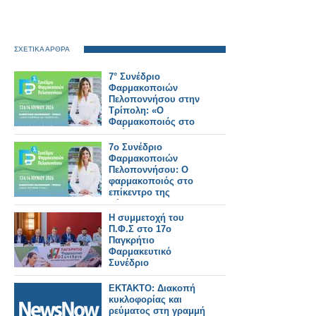
ΣΧΕΤΙΚΑ ΑΡΘΡΑ
7° Συνέδριο
Φαρμακοποιών
Πελοποννήσου στην
Τρίπολη: «Ο
Φαρμακοποιός στο
Επίκεντρο της
Σύγχρονης
7ο Συνέδριο
Υγειονομικής
Φαρμακοποιών
Φροντίδας»
Πελοποννήσου: Ο
φαρμακοποιός στο
επίκεντρο της
σύγχρονης
υγειονομικής
Η συμμετοχή του
φροντίδας
Π.Φ.Σ στο 17ο
Παγκρήτιο
Φαρμακευτικό
Συνέδριο
ΕΚΤΑΚΤΟ: Διακοπή
κυκλοφορίας και
ρεύματος στη γραμμή