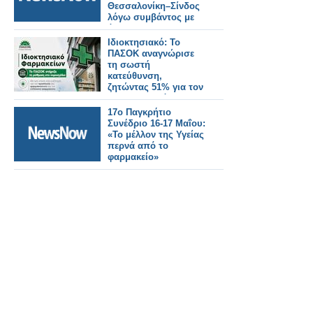
Θεσσαλονίκη–Σίνδος
λόγω συμβάντος με
άτομο.
Ιδιοκτησιακό: Το
ΠΑΣΟΚ αναγνώρισε
τη σωστή
κατεύθυνση,
ζητώντας 51% για τον
φαρμακοποιό
17o Παγκρήτιο
Συνέδριο 16-17 Μαΐου:
«Το μέλλον της Υγείας
περνά από το
φαρμακείο»