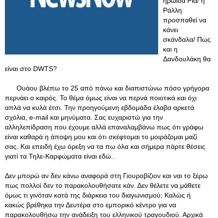
ηρωίδα Ρία/ η
Ράλλη
προσπαθεί να
κάνει
σκάνδαλα/ Πως
και η
Δανδουλάκη θα
είναι στο DWTS?
Ουάου βλέπω το 25 από πάνω και διαπιστώνω πόσο γρήγορα
περνάει ο καιρός. Το θέμα όμως είναι να περνά ποιοτικά και όχι
απλά να κυλά έτσι. Την προηγούμενη εβδομάδα έλαβα αρκετά
σχόλια, e-mail και μηνύματα. Σας ευχαριστώ για την
αλληλεπίδραση που έχουμε αλλά επαναλαμβάνω πως ότι γράφω
είναι καθαρά η άποψη μου και ότι σκέφτομαι το μοιράζομαι μαζί
σας. Και επειδή έχω όρεξη να τα πω όλα και σήμερα πάρτε θέσεις
γιατί τα Τηλε-Καρφώματα είναι εδώ..
Δεν μπορώ αν δεν κάνω αναφορά στη Γιουροβίζιον και ναι το ξέρω
πως πολλοί δεν το παρακολουθήσατε κάν. Δεν θέλετε να μάθετε
όμως τι γινόταν κατά της διάρκεια του διαγωνισμού; Καλώς ή
κακώς βρέθηκα την Δευτέρα στο εμπορικό κέντρο για να
παρακολουθήσω την ανάδειξη του ελληνικού τραγουδιού
. Αρχικά