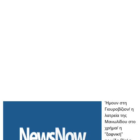
'Ημουν στη
Γιουροβίζιον/ η
λατρεία της
Μανωλίδου στο
χρήμα/ η
"ξαφνική"