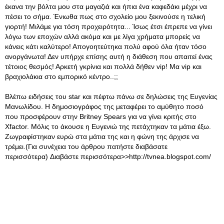
έκανα την βόλτα μου στα μαγαζιά και ήπια ένα καφεδάκι μέχρι να
πέσει το σήμα. Ένιωθα πως στο σχολείο μου ξεκινούσε η τελική
γιορτή! Μιλάμε για τόση προχειρότητα... Ίσως έτσι έπρεπε να γίνει
λόγω των εποχών αλλά ακόμα και με λίγα χρήματα μπορείς να
κάνεις κάτι καλύτερο! Απογοητεύτηκα πολύ αφού όλα ήταν τόσο
ανοργάνωτα! Δεν υπήρχε επίσης αυτή η διάθεση που απαιτεί ένας
τέτοιος θεσμός! Αρκετή γκρίνια και πολλά δήθεν vip! Μα vip και
βραχιολάκια στο εμπορικό κέντρο..;;
Βλέπω ειδήσεις του star και πέφτω πάνω σε δηλώσεις της Ευγενίας
Μανωλίδου. Η δημοσιογράφος της μεταφέρει το αμύθητο ποσό
που προσφέρουν στην Britney Spears για να γίνει κριτής στο
Xfactor. Μόλις το άκουσε η Ευγενιώ της πετάχτηκαν τα μάτια έξω.
Ζωγραφίστηκαν ευρώ στα μάτια της και η φώνη της άρχισε να
τρέμει.(Για συνέχεια του άρθρου πατήστε διαβάσατε
περισσότερα) Διαβάστε περισσότερα>>http://tvnea.blogspot.com/