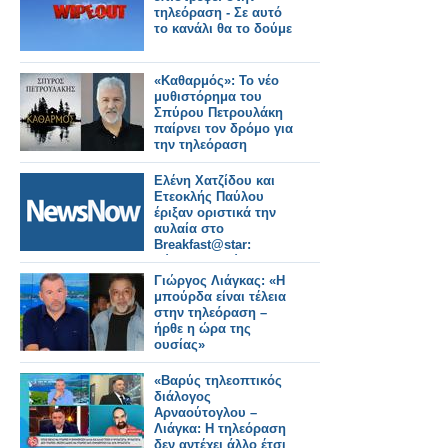
τηλεόραση - Σε αυτό
το κανάλι θα το δούμε
«Καθαρμός»: Το νέο
μυθιστόρημα του
Σπύρου Πετρουλάκη
παίρνει τον δρόμο για
την τηλεόραση
Ελένη Χατζίδου και
Ετεοκλής Παύλου
έριξαν οριστικά την
αυλαία στο
Breakfast@star:
Εύχομαι καλύτερες
μέρες για την
Γιώργος Λιάγκας: «Η
τηλεόραση
μπούρδα είναι τέλεια
στην τηλεόραση –
ήρθε η ώρα της
ουσίας»
«Βαρύς τηλεοπτικός
διάλογος
Αρναούτογλου –
Λιάγκα: Η τηλεόραση
δεν αντέχει άλλο έτσι