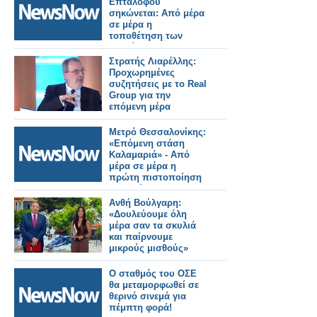
Επταλόφου
σηκώνεται: Από μέρα
σε μέρα η
τοποθέτηση των
τμημάτων.
Στρατής Λιαρέλλης:
Προχωρημένες
συζητήσεις με το Real
Group για την
επόμενη μέρα
Μετρό Θεσσαλονίκης:
«Επόμενη στάση
Καλαμαριά» - Από
μέρα σε μέρα η
πρώτη πιστοποίηση
της επέκτασης.
Ανθή Βούλγαρη:
«Δουλεύουμε όλη
μέρα σαν τα σκυλιά
και παίρνουμε
μικρούς μισθούς»
Ο σταθμός του ΟΣΕ
θα μεταμορφωθεί σε
θερινό σινεμά για
πέμπτη φορά!