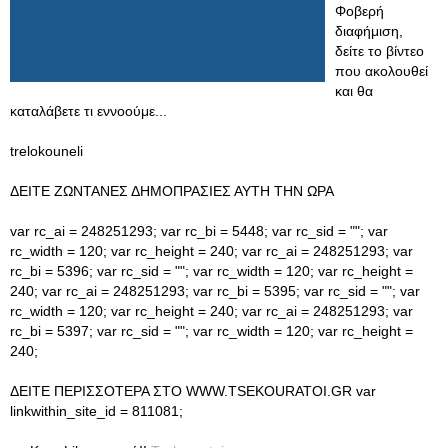
Φοβερή
διαφήμιση,
δείτε το βίντεο
που ακολουθεί
και θα
καταλάβετε τι εννοούμε...
trelokouneli
ΔΕΙΤΕ ΖΩΝΤΑΝΕΣ ΔΗΜΟΠΡΑΣΙΕΣ ΑΥΤΗ ΤΗΝ ΩΡΑ
var rc_ai = 248251293; var rc_bi = 5448; var rc_sid = ""; var
rc_width = 120; var rc_height = 240; var rc_ai = 248251293; var
rc_bi = 5396; var rc_sid = ""; var rc_width = 120; var rc_height =
240; var rc_ai = 248251293; var rc_bi = 5395; var rc_sid = ""; var
rc_width = 120; var rc_height = 240; var rc_ai = 248251293; var
rc_bi = 5397; var rc_sid = ""; var rc_width = 120; var rc_height =
240;
ΔΕΙΤΕ ΠΕΡΙΣΣΟΤΕΡΑ ΣΤΟ WWW.TSEKOURATOI.GR var
linkwithin_site_id = 811081;