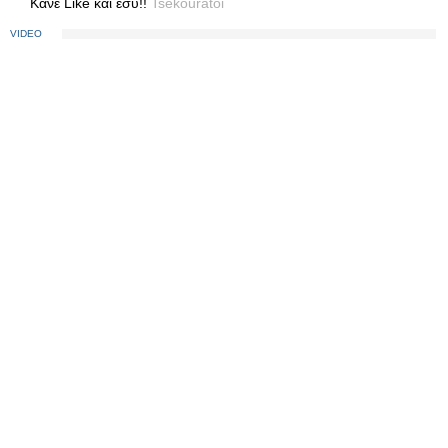
Κανε Like και εσύ!!
Tsekouratoi
VIDEO