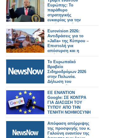
Τραμπ εναντίον
Ευρώπης: Το
παράθυρο
στρατηγικής
ευκαιρίας για την
Ελλάδα – Ανάλυση
του Κωνσταντίνου
Eurovision 2026:
Μπαλωμένου
Αντιδράσεις για το
«Jalla» της Κύπρου –
Επιστολή για
απόσυρση και η
απάντηση του ΡΙΚ
Το Ευρωπαϊκό
Βραβείο
Σιδηροδρόμων 2026
στην Πολωνία.
Δήλωση του
Υπουργού
Μεταφορών της
EE ΕΝΑΝΤΙΟΝ
Κύπρου Αλέξη
Google: ΣΕ ΚΟΝΤΡΑ
Βαφαέδη
ΓΙΑ ΔΙΑΣΩΣΗ ΤΟΥ
ΤΥΠΟΥ ΑΠΟ ΤΗΝ
ΤΕΝΗΤΗ ΝΟΗΜΟΣΥΝΗ
Απόφαση απόρριψης
της προσφυγής του κ.
Γαλούνη εναντίον της