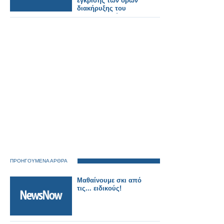
έγκρισης των όρων
διακήρυξης του
ηλεκτρονικού
διαγωνισμού, του
μεγάλου
αναπτυξιακού έργου
της μαρίνας Αστακού,
προϋπολογισμού 1,8
εκατομμυρίων ευρώ
ΠΡΟΗΓΟΥΜΕΝΑ ΑΡΘΡΑ
Mαθαίνουμε σκι από
τις... ειδικούς!