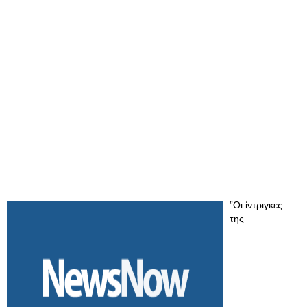
”Οι ίντριγκες
της