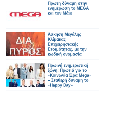
βοτάνων.
Πρωτη δύναμη στην
ενημέρωση το MEGA
και τον Μάιο
Άσκηση Μεγάλης
Κλίμακας
Επιχειρησιακής
Ετοιμότητας, με την
κωδική ονομασία
«ΔΙΑ ΠΥΡΟΣ 2026
Πρωινή ενημερωτική
ζώνη: Πρωτιά για το
«Κοινωνία Ώρα Mega»
– Σταθερή δύναμη το
«Happy Day»