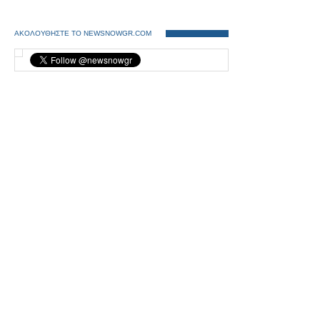
ΑΚΟΛΟΥΘΗΣΤΕ ΤΟ NEWSNOWGR.COM