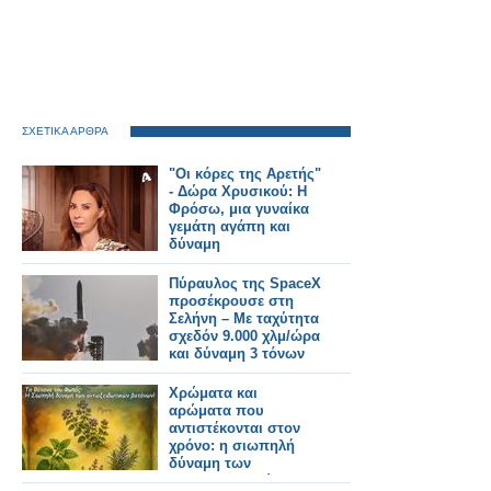
ΣΧΕΤΙΚΑ ΑΡΘΡΑ
"Οι κόρες της Αρετής"
- Δώρα Χρυσικού: Η
Φρόσω, μια γυναίκα
γεμάτη αγάπη και
δύναμη
Πύραυλος της SpaceX
προσέκρουσε στη
Σελήνη – Με ταχύτητα
σχεδόν 9.000 χλμ/ώρα
και δύναμη 3 τόνων
ΤΝΤ
Χρώματα και
αρώματα που
αντιστέκονται στον
χρόνο: η σιωπηλή
δύναμη των
αντιοξειδωτικών