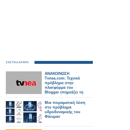
ΣΧΕΤΙΚΑ ΑΡΘΡΑ
ΑΝΑΚΟΙΝΩΣΗ
Tvnea.com: Τεχνικό
πρόβλημα στην
πλατφόρμα του
Blogger επηρεάζει τη
λειτουργία της
ιστοσελίδας
Μια πειραματική λύση
στο πρόβλημα
υδροδυναμικής του
Φάινμαν