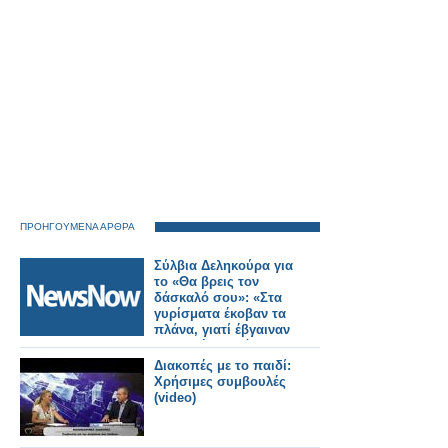
ΠΡΟΗΓΟΥΜΕΝΑ ΑΡΘΡΑ
Σύλβια Δεληκούρα για
το «Θα βρεις τον
δάσκαλό σου»: «Στα
γυρίσματα έκοβαν τα
πλάνα, γιατί έβγαιναν
κουνημένα από τα
γέλια»
Διακοπές με το παιδί:
Χρήσιμες συμβουλές
(video)