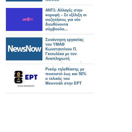
ΑΝΤ1: Αλλαγές στην
κορυφή – Σε εξέλιξη οι
συζητήσεις για νέο
διευθύνοντα
σύμβουλο...
Συνάντηση εργασίας
του ΥΜΑΘ
Κωνσταντίνου Π.
Γκιουλέκα με τον
Αναπληρωτή
Υπουργό Υποδομών
και Μεταφορών
Ρεκόρ τηλεθέασης με
Γιώργο Κώτσηρα.
ποσοστό έως και 92%
ο τελικός του
Μουντιάλ στην ΕΡΤ