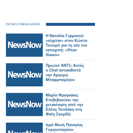
ΠΡΟΗΓΟΥΜΕΝΑ ΑΡΘΡΑ
Η Ναταλία Γερμανού
«εύχεται» στον Κώστα
Τσουρό για τη νέα του
εκπομπή: «Ήταν
δίκαιο»
Πρωινό ΑΝΤ1: Αυτός
ο Chef αντικαθιστά
την Αργυρώ
Μπαρμπαρίγου
Μαρία Φραγκάκη:
Επιβεβαιώνει την
μετακίνηση από την
Ελένη Τσολάκη στη
Φαίη Σκορδά;
Ιερά Μονή Παναγίας
Γοργοεπηκόου