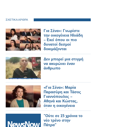
ΣΧΕΤΙΚΑ ΑΡΘΡΑ
Για Σένα»: Γνωρίστε
την οικογένεια Ηλιάδη
– Εκεί όπου οι πιο
δυνατοί δεσμοί
δοκιμάζονται
περισσότερο !
Δεν μπορεί μια στιγμή
να ακυρώνει έναν
άνθρωπο
«Για Σένα»: Μαρία
Παρασύρη και Τάσος
Γιαννόπουλος –
Αθηνά και Κώστας,
όταν η οικογένεια
γίνεται καταφύγιο
"Ούτε σε 15 χρόνια το
νέο τρένο στην
Πάτρα"