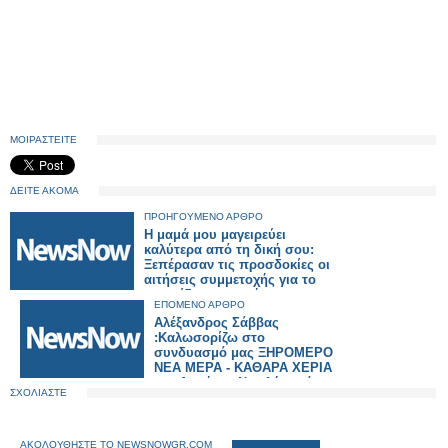
ΜΟΙΡΑΣΤΕΙΤΕ
ΔΕΙΤΕ ΑΚΟΜΑ
ΠΡΟΗΓΟΥΜΕΝΟ ΑΡΘΡΟ
Η μαμά μου μαγειρεύει
καλύτερα από τη δική σου:
Ξεπέρασαν τις προσδοκίες οι
αιτήσεις συμμετοχής για το
παιχνίδι μαγειρικής
ΕΠΟΜΕΝΟ ΑΡΘΡΟ
Αλέξανδρος Σάββας
:Καλωσορίζω στο
συνδυασμό μας ΞΗΡΟΜΕΡΟ
ΝΕΑ ΜΕΡΑ - ΚΑΘΑΡΑ ΧΕΡΙΑ
τον Δημήτρη Νικολέ, από το
ΣΧΟΛΙΑΣΤΕ
Αρχοντοχώρι Ξηρομέρου.
ΑΚΟΛΟΥΘΗΣΤΕ ΤΟ NEWSNOWGR.COM