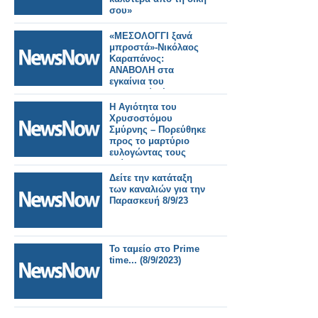
σου»
«ΜΕΣΟΛΟΓΓΙ ξανά
μπροστά»-Νικόλαος
Καραπάνος:
ΑΝΑΒΟΛΗ στα
εγκαίνια του
εκλογικού κέντρου
στο Μεσολόγγι.
Η Αγιότητα του
Χρυσοστόμου
Σμύρνης – Πορεύθηκε
προς το μαρτύριο
ευλογώντας τους
διώκτες του
Δείτε την κατάταξη
των καναλιών για την
Παρασκευή 8/9/23
Το ταμείο στο Prime
time... (8/9/2023)