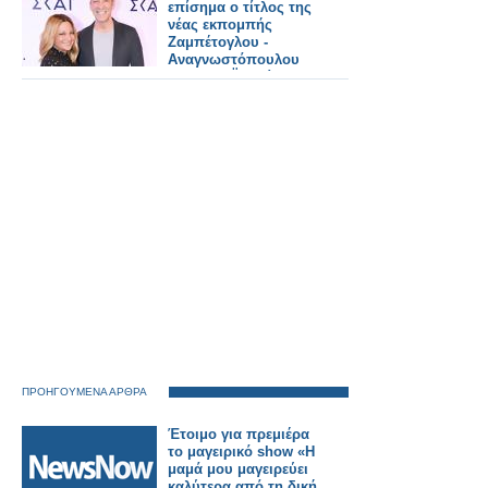
επίσημα ο τίτλος της
νέας εκπομπής
Ζαμπέτογλου -
Αναγνωστόπουλου
στον ΣΚΑΪ - Δείτε το
τρειλερ
ΠΡΟΗΓΟΥΜΕΝΑ ΑΡΘΡΑ
Έτοιμο για πρεμιέρα
το μαγειρικό show «Η
μαμά μου μαγειρεύει
καλύτερα από τη δική