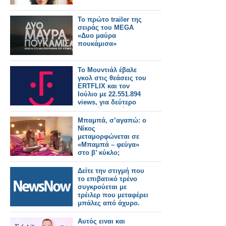
Το πρώτο trailer της
σειράς του MEGA
«Δυο μαύρα
πουκάμισα»
Το Μουντιάλ έβαλε
γκολ στις θεάσεις του
ERTFLIX και τον
Ιούλιο με 22.551.894
views, για δεύτερο
συνεχόμενο μήνα
Μπαμπά, σ’αγαπώ: ο
Νίκος
μεταμορφώνεται σε
«Μπαμπά – φεύγα»
στο β’ κύκλο;
Δείτε την στιγμή που
το επιβατικό τρένο
συγκρούεται με
τρέιλερ που μεταφέρει
μπάλες από άχυρο.
Αυτός ειναι και