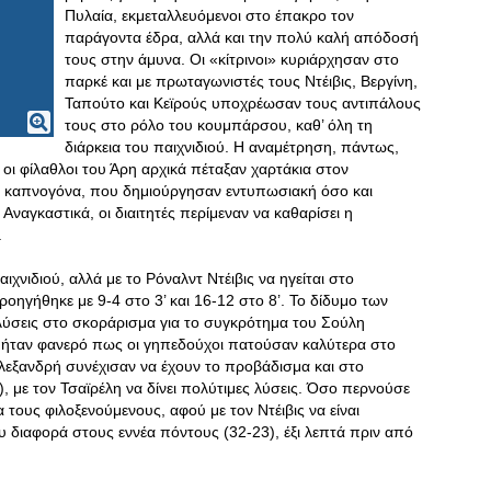
Πυλαία, εκμεταλλευόμενοι στο έπακρο τον
παράγοντα έδρα, αλλά και την πολύ καλή απόδοσή
τους στην άμυνα. Οι «κίτρινοι» κυριάρχησαν στο
παρκέ και με πρωταγωνιστές τους Ντέιβις, Βεργίνη,
Ταπούτο και Κεϊρούς υποχρέωσαν τους αντιπάλους
τους στο ρόλο του κουμπάρσου, καθ’ όλη τη
διάρκεια του παιχνιδιού. Η αναμέτρηση, πάντως,
οι φίλαθλοι του Άρη αρχικά πέταξαν χαρτάκια στον
ν καπνογόνα, που δημιούργησαν εντυπωσιακή όσο και
Αναγκαστικά, οι διαιτητές περίμεναν να καθαρίσει η
.
χνιδιού, αλλά με το Ρόναλντ Ντέιβις να ηγείται στο
οηγήθηκε με 9-4 στο 3’ και 16-12 στο 8’
. Το δίδυμο των
ύσεις στο σκοράρισμα για το συγκρότημα του Σούλη
 ήταν φανερό πως οι γηπεδούχοι πατούσαν καλύτερα στο
Αλεξανδρή συνέχισαν να έχουν το προβάδισμα και στο
, με τον Τσαϊρέλη να δίνει πολύτιμες λύσεις. Όσο περνούσε
τους φιλοξενούμενους, αφού με τον Ντέιβις να είναι
 διαφορά στους εννέα πόντους (32-23), έξι λεπτά πριν από