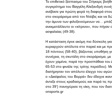
Το επιθετικό ξέσπασμα του Στίγκερς βοήθ
συγκρότημα του Βαγγέλη Αλεξανδρή συνέχι
ανέβασε για πρώτη φορά τη διαφορά στου
στο σκοράρισμα από τον Ντέιβις και να δ
την άμυνα των φιλοξενούμενων να… μπάζ
ανεκμετάλλευτο οι «κίτρινοι», που πήγαν 
ασφαλείας (49-38).
Η κατάσταση έγινε ακόμη πιο δύσκολη για
κυριαρχούν απόλυτα στο παρκέ και με π
18 πόντους (58-40), βάζοντας υποθήκη γι
συνέχεια, τη σκυτάλη στο σκοράρισμα, με
έχουν χαμένα, παρά την προσπάθεια του Δ
65-53 στο φινάλε της τρίτης περιόδου). Με 
διατήρησαν τον απόλυτο έλεγχο του αγώνα 
ο «Δικέφαλος του Βορρά» δεν έδειχνε ικαν
άντεξε στους κραδασμούς και παρά τις πρ
στο 39’) πανηγύρισε τη νίκη, που τον διατη
onsports.gr