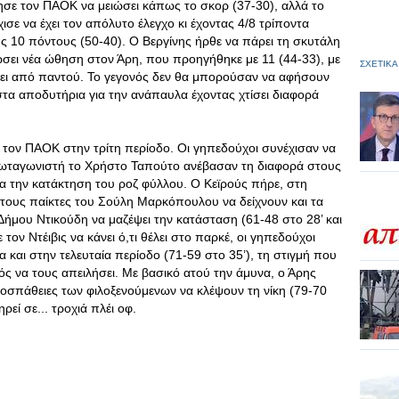
ησε τον ΠΑΟΚ να μειώσει κάπως το σκορ (37-30), αλλά το
σε να έχει τον απόλυτο έλεγχο κι έχοντας 4/8 τρίποντα
ς 10 πόντους (50-40). Ο Βεργίνης ήρθε να πάρει τη σκυτάλη
ώσει νέα ώθηση στον Άρη, που προηγήθηκε με 11 (44-33), με
ΣΧΕΤΙΚΑ
ει από παντού. Το γεγονός δεν θα μπορούσαν να αφήσουν
στα αποδυτήρια για την ανάπαυλα έχοντας χτίσει διαφορά
 τον ΠΑΟΚ στην τρίτη περίοδο. Οι γηπεδούχοι συνέχισαν να
ρωταγωνιστή το Χρήστο Ταπούτο ανέβασαν τη διαφορά στους
α την κατάκτηση του ροζ φύλλου. Ο Κεϊρούς πήρε, στη
 τους παίκτες του Σούλη Μαρκόπουλου να δείχνουν και τα
ήμου Ντικούδη να μαζέψει την κατάσταση (61-48 στο 28’ και
τον Ντέιβις να κάνει ό,τι θέλει στο παρκέ, οι γηπεδούχοι
και στην τελευταία περίοδο (71-59 στο 35’), τη στιγμή που
ός να τους απειλήσει. Με βασικό ατού την άμυνα, ο Άρης
οσπάθειες των φιλοξενούμενων να κλέψουν τη νίκη (79-70
ρεί σε... τροχιά πλέι οφ.