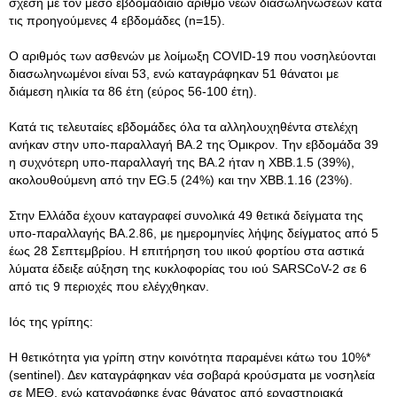
σχέση με τον μέσο εβδομαδιαίο αριθμό νέων διασωληνώσεων κατά
τις προηγούμενες 4 εβδομάδες (n=15).
Ο αριθμός των ασθενών με λοίμωξη COVID-19 που νοσηλεύονται
διασωληνωμένοι είναι 53, ενώ καταγράφηκαν 51 θάνατοι με
διάμεση ηλικία τα 86 έτη (εύρος 56-100 έτη).
Κατά τις τελευταίες εβδομάδες όλα τα αλληλουχηθέντα στελέχη
ανήκαν στην υπο-παραλλαγή ΒΑ.2 της Όμικρον. Την εβδομάδα 39
η συχνότερη υπο-παραλλαγή της ΒΑ.2 ήταν η XBB.1.5 (39%),
ακολουθούμενη από την EG.5 (24%) και την ΧΒΒ.1.16 (23%).
Στην Ελλάδα έχουν καταγραφεί συνολικά 49 θετικά δείγματα της
υπο-παραλλαγής BA.2.86, με ημερομηνίες λήψης δείγματος από 5
έως 28 Σεπτεμβρίου. Η επιτήρηση του ιικού φορτίου στα αστικά
λύματα έδειξε αύξηση της κυκλοφορίας του ιού SARSCoV-2 σε 6
από τις 9 περιοχές που ελέγχθηκαν.
Ιός της γρίπης:
Η θετικότητα για γρίπη στην κοινότητα παραμένει κάτω του 10%*
(sentinel). Δεν καταγράφηκαν νέα σοβαρά κρούσματα με νοσηλεία
σε ΜΕΘ, ενώ καταγράφηκε ένας θάνατος από εργαστηριακά