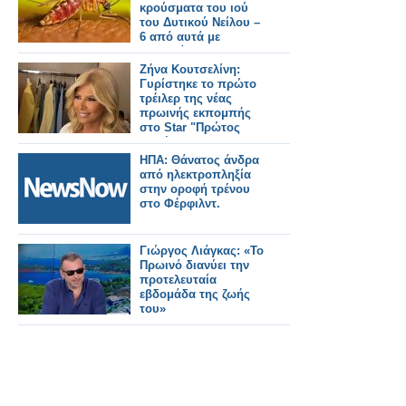
κρούσματα του ιού
του Δυτικού Νείλου –
6 από αυτά με
νοσηλεία
Ζήνα Κουτσελίνη:
Γυρίστηκε το πρώτο
τρέιλερ της νέας
πρωινής εκπομπής
στο Star "Πρώτος
Καφές"
ΗΠΑ: Θάνατος άνδρα
από ηλεκτροπληξία
στην οροφή τρένου
στο Φέρφιλντ.
Γιώργος Λιάγκας: «Το
Πρωινό διανύει την
προτελευταία
εβδομάδα της ζωής
του»