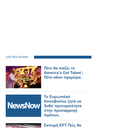
ΣΧΕΤΙΚΑ ΑΡΘΡΑ
Πότε θα παίζει το
America’s Got Talent ;
Πότε κάνει πρεμιέρα;
Το Ευρωπαϊκό
Κοινοβούλιο ζητά να
δοθεί προτεραιότητα
στην προσαρμογή
λιμένων,
αεροδρομίων και
σιδηροδρόμων για
Εκπομή ΕΡΤ Πώς θα