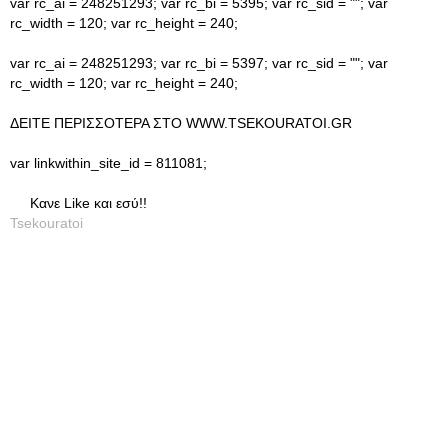
var rc_ai = 248251293; var rc_bi = 5395; var rc_sid = ""; var
rc_width = 120; var rc_height = 240;
var rc_ai = 248251293; var rc_bi = 5397; var rc_sid = ""; var
rc_width = 120; var rc_height = 240;
ΔΕΙΤΕ ΠΕΡΙΣΣΟΤΕΡΑ ΣΤΟ WWW.TSEKOURATOI.GR
var linkwithin_site_id = 811081;
Κανε Like και εσύ!!
Tsekouratoi