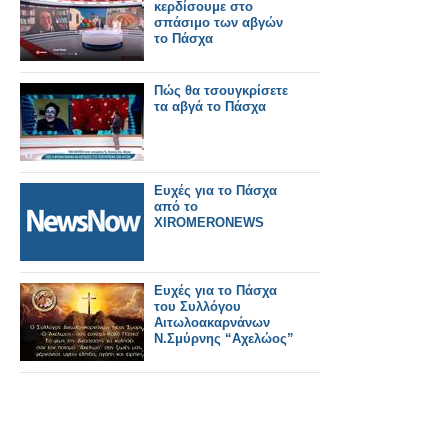
στρατιωτική χρήση.
κερδίσουμε στο
σπάσιμο των αβγών
το Πάσχα
Πώς θα τσουγκρίσετε
τα αβγά το Πάσχα
Ευχές για το Πάσχα
από το
XIROMERONEWS
Ευχές για το Πάσχα
του Συλλόγου
Αιτωλοακαρνάνων
Ν.Σμύρνης “Αχελώος”