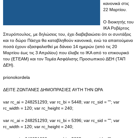
κανονικά στις
22 Μαρτίου.
Ο διοικητής του
ΙΚΑ Ροβέρτος
Σπυρόπουλος, με δηλώσεις του, έχει διαβεβαιώσει ότι οι συντάξεις
και το δώρο Πάσχα θα καταβληθούν κανονικά, ενώ τα απαιτούμενα
ποσά έχουν εξασφαλισθεί με δάνειο 14 ημερών (από τις 20
Μαρτίου έως τις 3 Απριλίου) που έλαβε το ΙΚΑ από το επικουρικό
του (ΕΤΕΑΜ) και τον Τομέα Ασφάλισης Προσωπικού ΔΕΗ (ΤΑΠ
ΔΕΗ).
prionokordela
ΔΕΙΤΕ ΖΩΝΤΑΝΕΣ ΔΗΜΟΠΡΑΣΙΕΣ ΑΥΤΗ ΤΗΝ ΩΡΑ
var rc_ai = 248251293; var rc_bi = 5448; var rc_sid = ""; var
rc_width = 120; var rc_height = 240;
var rc_ai = 248251293; var rc_bi = 5396; var rc_sid = ""; var
rc_width = 120; var rc_height = 240;