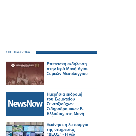
ΣΧΕΤΙΚΑ ΑΡΘΡΑ
Επετειακή εκδήλωση
στην Ιερά Μονή Αγίου
Συμεών Μεσολογγίου
Ημερήσια εκδρομή
του Σωματείου
Συνταξιούχων
Σιδηροδρομικών Β.
Ελλάδος, στη Μονή
Ιωάννου Προδρόμου
και στα Οχυρά
Ξεκίνησε η λειτουργία
Ρούπελ.
της υπηρεσίας
"ΔΕΟΣ" - Η νέα