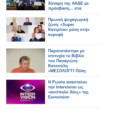
δύναμη της ΑΑΔΕ με
πρόσβαση... στα
πάντα
Πρωινή ψυχαγωγική
ζώνη: «Super
Κατερίνα» μόνη στην
κορυφή
Παρουσιάστηκε με
επιτυχία το Βιβλίο
του Παναγιώτη
Κατσούλη
«ΜΕΣΟΛΟΓΓΙ Πόλη
Σύμβολο της
Οικουμενικότητας»
Η Ρωσία ανασταίνει
την Παρασκευή 17
την Intervision ως
Οκτωβρίου 2025 στην
«αντίπαλο δέος» της
Αθηνα
Eurovision