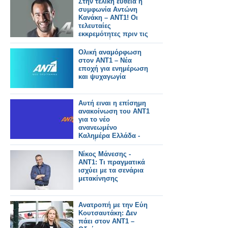
Στην τελική ευθεία η
συμφωνία Αντώνη
Κανάκη – ΑΝΤ1! Οι
τελευταίες
εκκρεμότητες πριν τις
υπογραφές...
Ολική αναμόρφωση
στον ΑΝΤ1 – Νέα
εποχή για ενημέρωση
και ψυχαγωγία
Αυτή ειναι η επίσημη
ανακοίνωση του ΑΝΤ1
για το νέο
ανανεωμένο
Καλημέρα Ελλάδα -
Αυτοί θα το
παρουσιάζουν
Νίκος Μάνεσης -
ΑΝΤ1: Τι πραγματικά
ισχύει με τα σενάρια
μετακίνησης
Ανατροπή με την Εύη
Κουτσαυτάκη: Δεν
πάει στον ΑΝΤ1 –