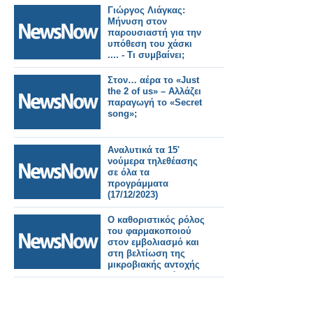
Γιώργος Λιάγκας:
Μήνυση στον
παρουσιαστή για την
υπόθεση του χάσκι
.... - Τι συμβαίνει;
Στον… αέρα το «Just
the 2 of us» – Αλλάζει
παραγωγή το «Secret
song»;
Αναλυτικά τα 15'
νούμερα τηλεθέασης
σε όλα τα
προγράμματα
(17/12/2023)
Ο καθοριστικός ρόλος
του φαρμακοποιού
στον εμβολιασμό και
στη βελτίωση της
μικροβιακής αντοχής
στον πληθυσμό της
κοινότητας - Τι
ανακοινώνει η
Ευρωπαϊκή Επιτροπή