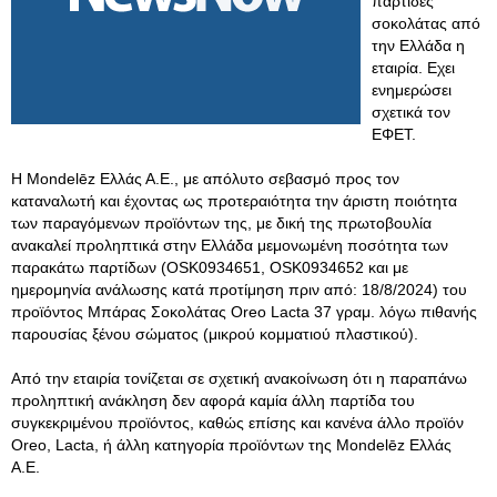
παρτίδες
σοκολάτας από
την Ελλάδα η
εταιρία. Εχει
ενημερώσει
σχετικά τον
ΕΦΕΤ.
Η Mondelēz Ελλάς Α.Ε., με απόλυτο σεβασμό προς τον
καταναλωτή και έχοντας ως προτεραιότητα την άριστη ποιότητα
των παραγόμενων προϊόντων της, με δική της πρωτοβουλία
ανακαλεί προληπτικά στην Ελλάδα μεμονωμένη ποσότητα των
παρακάτω παρτίδων (OSK0934651, OSK0934652 και με
ημερομηνία ανάλωσης κατά προτίμηση πριν από: 18/8/2024) του
προϊόντος Μπάρας Σοκολάτας Oreo Lacta 37 γραμ. λόγω πιθανής
παρουσίας ξένου σώματος (μικρού κομματιού πλαστικού).
Από την εταιρία τονίζεται σε σχετική ανακοίνωση ότι η παραπάνω
προληπτική ανάκληση δεν αφορά καμία άλλη παρτίδα του
συγκεκριμένου προϊόντος, καθώς επίσης και κανένα άλλο προϊόν
Oreo, Lacta, ή άλλη κατηγορία προϊόντων της Mondelēz Ελλάς
Α.Ε.