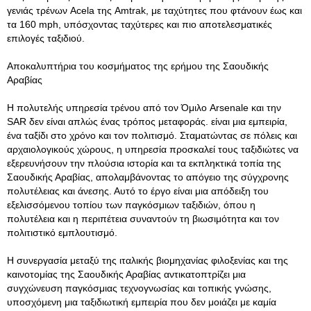
γενιάς τρένων Acela της Amtrak, με ταχύτητες που φτάνουν έως και
τα 160 mph, υπόσχοντας ταχύτερες και πιο αποτελεσματικές
επιλογές ταξιδιού.
Αποκαλυπτήρια του κοσμήματος της ερήμου της Σαουδικής
Αραβίας
Η πολυτελής υπηρεσία τρένου από τον Όμιλο Arsenale και την
SAR δεν είναι απλώς ένας τρόπος μεταφοράς. είναι μια εμπειρία,
ένα ταξίδι στο χρόνο και τον πολιτισμό. Σταματώντας σε πόλεις και
αρχαιολογικούς χώρους, η υπηρεσία προσκαλεί τους ταξιδιώτες να
εξερευνήσουν την πλούσια ιστορία και τα εκπληκτικά τοπία της
Σαουδικής Αραβίας, απολαμβάνοντας το απόγειο της σύγχρονης
πολυτέλειας και άνεσης. Αυτό το έργο είναι μια απόδειξη του
εξελισσόμενου τοπίου των παγκόσμιων ταξιδιών, όπου η
πολυτέλεια και η περιπέτεια συναντούν τη βιωσιμότητα και τον
πολιτιστικό εμπλουτισμό.
Η συνεργασία μεταξύ της ιταλικής βιομηχανίας φιλοξενίας και της
καινοτομίας της Σαουδικής Αραβίας αντικατοπτρίζει μια
συγχώνευση παγκόσμιας τεχνογνωσίας και τοπικής γνώσης,
υποσχόμενη μια ταξιδιωτική εμπειρία που δεν μοιάζει με καμία