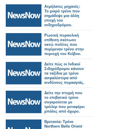
Ατμήλατες μηχανές:
Το μικρό τρένο που
σημάδεψε μια άλλη
εποχή του
σιδηροδρόμου.
Εικόνες.
Ρωσική πυραυλική
επίθεση σκότωσε
οκτώ πολίτες που
περίμεναν τρένο στην
περιοχή του Κιέβου.
Δείτε πώς οι Ινδικοί
Σιδηρόδρομοι κάνουν
τα ταξίδια με τρένο
ασφαλέστερα από
κινδύνους πυρκαγιάς.
Δείτε την στιγμή που
το επιβατικό τρένο
συγκρούεται με
τρέιλερ που μεταφέρει
μπάλες από άχυρο.
Βρετανία: Τρένο
Northern Belle Orient