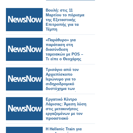
Βουλή: στις 11
Μαρτίου το πόρισμα
της Εξεταστικής
Επιτροπής για τα
Τέμπη
«Παράθυρο» για
παράταση στη
διασύνδεση
ταμειακών με POS –
Τι είπε ο Θεοχάρης
Τρισάγιο από τον
Αρχιεπίσκοπο
Ιερώνυμο για το
σιδηροδρομικό
δυστύχημα των
Τεμπών στον χώρο
του τραγικού
Εργατικό Κέντρο
συμβάντος
Λάρισας: Άμεση λύση
στις μετακινήσεις
εργαζομένων με τον
προαστιακό
Η Hellenic Train για