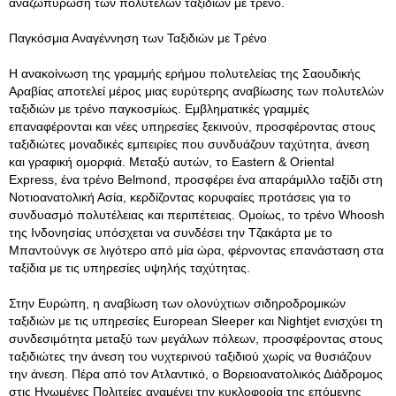
αναζωπύρωση των πολυτελών ταξιδιών με τρένο.
Παγκόσμια Αναγέννηση των Ταξιδιών με Τρένο
Η ανακοίνωση της γραμμής ερήμου πολυτελείας της Σαουδικής
Αραβίας αποτελεί μέρος μιας ευρύτερης αναβίωσης των πολυτελών
ταξιδιών με τρένο παγκοσμίως
. Εμβληματικές γραμμές
επαναφέρονται και νέες υπηρεσίες ξεκινούν, προσφέροντας στους
ταξιδιώτες μοναδικές εμπειρίες που συνδυάζουν ταχύτητα, άνεση
και γραφική ομορφιά. Μεταξύ αυτών, το Eastern & Oriental
Express, ένα τρένο Belmond, προσφέρει ένα απαράμιλλο ταξίδι στη
Νοτιοανατολική Ασία, κερδίζοντας κορυφαίες προτάσεις για το
συνδυασμό πολυτέλειας και περιπέτειας. Ομοίως, το τρένο Whoosh
της Ινδονησίας υπόσχεται να συνδέσει την Τζακάρτα με το
Μπαντούνγκ σε λιγότερο από μία ώρα, φέρνοντας επανάσταση στα
ταξίδια με τις υπηρεσίες υψηλής ταχύτητας.
Στην Ευρώπη, η αναβίωση των ολονύχτιων σιδηροδρομικών
ταξιδιών με τις υπηρεσίες European Sleeper και Nightjet ενισχύει τη
συνδεσιμότητα μεταξύ των μεγάλων πόλεων, προσφέροντας στους
ταξιδιώτες την άνεση του νυχτερινού ταξιδιού χωρίς να θυσιάζουν
την άνεση. Πέρα από τον Ατλαντικό, ο Βορειοανατολικός Διάδρομος
στις Ηνωμένες Πολιτείες αναμένει την κυκλοφορία της επόμενης