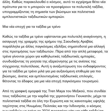
άλλη. Καθώς παρακολουθεί ο κόσμος, αυτό το εγχείρημα θέτει νέα
πρότυπα για το τι μπορούν να προσφέρουν τα πολυτελή ταξίδια,
υπογραμμίζοντας τη σημασία των βιώσιμων και πολιτιστικά
εμπλουτιστικών ταξιδιωτικών εμπειριών.
Μια νέα εποχή για τα ταξίδια με τρένο
Καθώς τα ταξίδια με τρένο υφίστανται μια πολυτελή αναγέννηση, η
εισαγωγή της γραμμής της ερήμου της Σαουδικής Αραβίας
παράλληλα με άλλες παγκόσμιες εξελίξεις σηματοδοτεί μια αλλαγή
στις προτιμήσεις των ταξιδιωτών. Πέρα από την απλή μεταφορά, τα
τρένα γίνονται χώροι για καθηλωτικές ταξιδιωτικές εμπειρίες,
συνδυάζοντας τη γοητεία της εξερεύνησης με τις ανέσεις της
σύγχρονης πολυτέλειας. Αυτή η αναζωπύρωση του ενδιαφέροντος
για τα ταξίδια με τρένο μιλά για μια αυξανόμενη επιθυμία για πιο
βιώσιμες, άνετες και εμπλουτισμένες ταξιδιωτικές επιλογές,
θέτοντας το έδαφος για μια νέα εποχή παγκόσμιου τουρισμού.
Από τη γραφική ομορφιά της Tren Maya του Μεξικού, που συνδέει
τους ταξιδιώτες με την καρδιά της χερσονήσου Γιουκατάν, μέχρι τα
πολιτιστικά ταξίδια σε όλη την Ευρώπη και τις καινοτομίες υψηλής
ταχύτητας στις Ηνωμένες Πολιτείες και την Ινδονησία, ο κόσμος
των ταξιδιών με τρένο το 2024 προσφέρει κάτι για κάθε ταξιδιώτη.