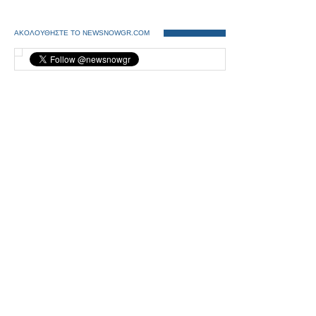
ΑΚΟΛΟΥΘΗΣΤΕ ΤΟ NEWSNOWGR.COM