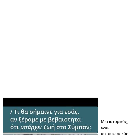
Μία ιστορικός,
ένας
αστροφυσικός,