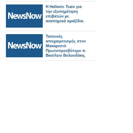
Η Hellenic Train για
την εξυπηρέτηση
επιβατών με
αναπηρικά αμαξίδια.
Ταπεινός
αποχαιρετισμός στον
Μακαριστό
Πρωτοπρεσβύτερο π.
Βασίλειο Βολουδάκη,
από την Πανελλήνια
Ένωση Θεολόγων