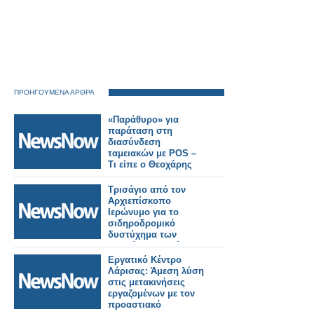
ΠΡΟΗΓΟΥΜΕΝΑ ΑΡΘΡΑ
«Παράθυρο» για
παράταση στη
διασύνδεση
ταμειακών με POS –
Τι είπε ο Θεοχάρης
Τρισάγιο από τον
Αρχιεπίσκοπο
Ιερώνυμο για το
σιδηροδρομικό
δυστύχημα των
Τεμπών στον χώρο
του τραγικού
Εργατικό Κέντρο
συμβάντος
Λάρισας: Άμεση λύση
στις μετακινήσεις
εργαζομένων με τον
προαστιακό