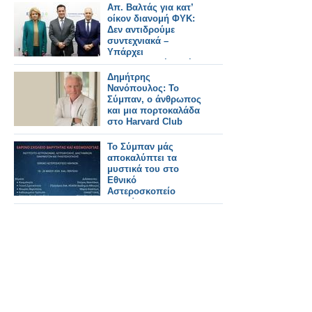
αντικαθίστανται
Απ. Βαλτάς για κατ’
οίκον διανομή ΦΥΚ:
Δεν αντιδρούμε
συντεχνιακά –
Υπάρχει
φαρμακευτική αρχή
και πρακτική
Δημήτρης
Νανόπουλος: Το
Σύμπαν, ο άνθρωπος
και μια πορτοκαλάδα
στο Harvard Club
Το Σύμπαν μάς
αποκαλύπτει τα
μυστικά του στο
Εθνικό
Αστεροσκοπείο
Αθηνών