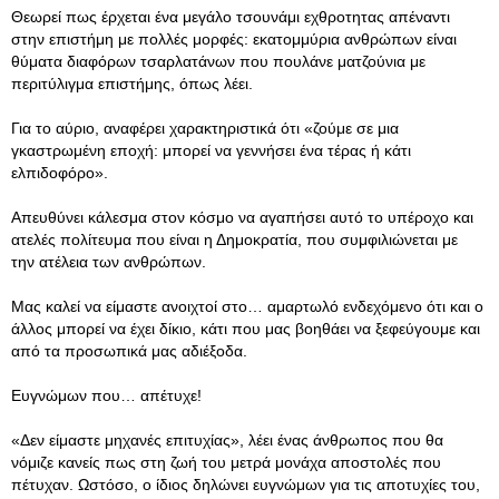
Θεωρεί πως έρχεται ένα μεγάλο τσουνάμι εχθροτητας απέναντι
στην επιστήμη με πολλές μορφές: εκατομμύρια ανθρώπων είναι
θύματα διαφόρων τσαρλατάνων που πουλάνε ματζούνια με
περιτύλιγμα επιστήμης, όπως λέει.
Για το αύριο, αναφέρει χαρακτηριστικά ότι «ζούμε σε μια
γκαστρωμένη εποχή: μπορεί να γεννήσει ένα τέρας ή κάτι
ελπιδοφόρο».
Απευθύνει κάλεσμα στον κόσμο να αγαπήσει αυτό το υπέροχο και
ατελές πολίτευμα που είναι η Δημοκρατία, που συμφιλιώνεται με
την ατέλεια των ανθρώπων.
Μας καλεί να είμαστε ανοιχτοί στο… αμαρτωλό ενδεχόμενο ότι και ο
άλλος μπορεί να έχει δίκιο, κάτι που μας βοηθάει να ξεφεύγουμε και
από τα προσωπικά μας αδιέξοδα.
Ευγνώμων που… απέτυχε!
«Δεν είμαστε μηχανές επιτυχίας», λέει ένας άνθρωπος που θα
νόμιζε κανείς πως στη ζωή του μετρά μονάχα αποστολές που
πέτυχαν. Ωστόσο, ο ίδιος δηλώνει ευγνώμων για τις αποτυχίες του,