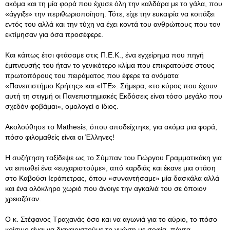
ακόμα και τη μία φορά που έχυσε όλη την καλδάρα με το γάλα, που
«άγγιξε» την περιθωριοποίηση. Τότε, είχε την ευκαιρία να κοιτάξει
εντός του αλλά και την τύχη να έχει κοντά του ανθρώπους που τον
εκτίμησαν για όσα προσέφερε.
Και κάπως έτσι φτάσαμε στις Π.Ε.Κ., ένα εγχείρημα που πηγή
έμπνευσής του ήταν το γενικότερο κλίμα που επικρατούσε στους
πρωτοπόρους του πειράματος που έφερε τα ονόματα
«Πανεπιστήμιο Κρήτης» και «ΙΤΕ». Σήμερα, «το κύρος που έχουν
αυτή τη στιγμή οι Πανεπιστημιακές Εκδόσεις είναι τόσο μεγάλο που
σχεδόν φοβάμαι», ομολογεί ο ίδιος.
Ακολούθησε το Mathesis, όπου αποδείχτηκε, για ακόμα μια φορά,
πόσο φιλομαθείς είναι οι Έλληνες!
Η συζήτηση ταξίδεψε ως το Σύμπαν του Γιώργου Γραμματικάκη για
να ειπωθεί ένα «ευχαριστούμε», από καρδιάς και έκανε μια στάση
στο Καβούσι Ιεράπετρας, όπου «συναντήσαμε» μία δασκάλα αλλά
και ένα ολόκληρο χωριό που άνοιγε την αγκαλιά του σε όποιον
χρειαζόταν.
Ο κ. Στέφανος Τραχανάς όσο και να αγωνιά για το αύριο, το πόσο
κρίσιμο είναι να διαχειριστούμε τη γνώση με σοφία, πάντα