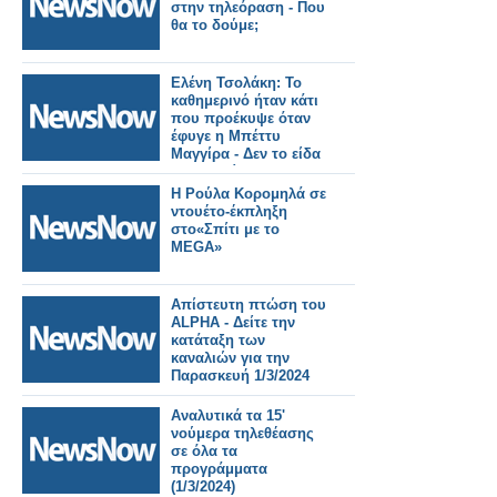
στην τηλεόραση - Που
θα το δούμε;
Ελένη Τσολάκη: Το
καθημερινό ήταν κάτι
που προέκυψε όταν
έφυγε η Μπέττυ
Μαγγίρα - Δεν το είδα
σαν δικαίωση
Η Ρούλα Κορομηλά σε
ντουέτο-έκπληξη
στο«Σπίτι με το
MEGA»
Απίστευτη πτώση του
ALPHA - Δείτε την
κατάταξη των
καναλιών για την
Παρασκευή 1/3/2024
Αναλυτικά τα 15'
νούμερα τηλεθέασης
σε όλα τα
προγράμματα
(1/3/2024)