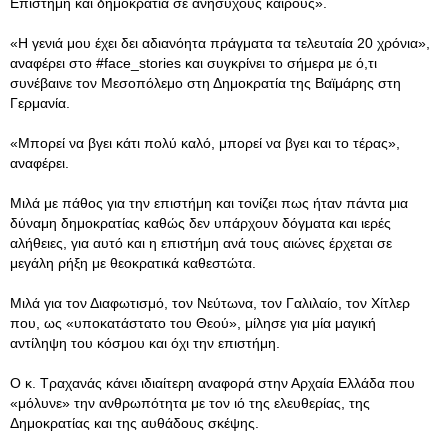
Επιστήμη και δημοκρατία σε ανήσυχους καιρούς».
«Η γενιά μου έχει δει αδιανόητα πράγματα τα τελευταία 20 χρόνια»,
αναφέρει στο #face_stories και συγκρίνει το σήμερα με ό,τι
συνέβαινε τον Μεσοπόλεμο στη Δημοκρατία της Βαϊμάρης στη
Γερμανία.
«Μπορεί να βγει κάτι πολύ καλό, μπορεί να βγει και το τέρας»,
αναφέρει.
Μιλά με πάθος για την επιστήμη και τονίζει πως ήταν πάντα μια
δύναμη δημοκρατίας καθώς δεν υπάρχουν δόγματα και ιερές
αλήθειες, για αυτό και η επιστήμη ανά τους αιώνες έρχεται σε
μεγάλη ρήξη με θεοκρατικά καθεστώτα.
Μιλά για τον Διαφωτισμό, τον Νεύτωνα, τον Γαλιλαίο, τον Χίτλερ
που, ως «υποκατάστατο του Θεού», μίλησε για μία μαγική
αντίληψη του κόσμου και όχι την επιστήμη.
Ο κ. Τραχανάς κάνει ιδιαίτερη αναφορά στην Αρχαία Ελλάδα που
«μόλυνε» την ανθρωπότητα με τον ιό της ελευθερίας, της
Δημοκρατίας και της αυθάδους σκέψης.