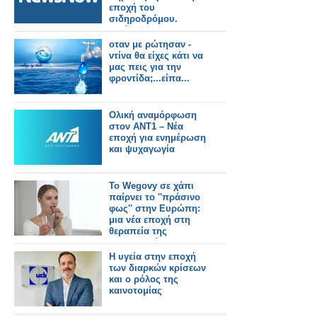
εποχή του
σιδηροδρόμου.
Εικόνες.
οταν με ρώτησαν -
ντίνα θα είχες κάτι να
μας πεις για την
φροντίδα;...είπα...
Ολική αναμόρφωση
στον ΑΝΤ1 – Νέα
εποχή για ενημέρωση
και ψυχαγωγία
Το Wegovy σε χάπι
παίρνει το ''πράσινο
φως'' στην Ευρώπη:
μια νέα εποχή στη
θεραπεία της
παχυσαρκίας
Η υγεία στην εποχή
των διαρκών κρίσεων
και ο ρόλος της
καινοτομίας