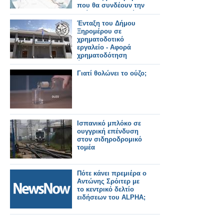
που θα συνδέουν την
Ασία και την Ευρώπη
Ένταξη του Δήμου
Ξηρομέρου σε
χρηματοδοτικό
εργαλείο - Αφορά
χρηματοδότηση
ύψους 199.872,04 €
για «Αποκατάσταση
Γιατί θολώνει το ούζο;
ζημιών από ισχυρά
καιρικά φαινόμενα
του Δήμου
Ξηρομέρου».
Ισπανικό μπλόκο σε
ουγγρική επένδυση
στον σιδηροδρομικό
τομέα
Πότε κάνει πρεμιέρα ο
Αντώνης Σρόιτερ με
το κεντρικό δελτίο
ειδήσεων του ALPHA;