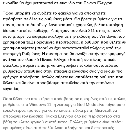
εικονίδιο θα έχει μετατραπεί σε εικονίδιο του Πίνακα Ελέγχου.
Τώρα μπορείτε να ανοίξετε το φάκελο για να αποκτήσετε
πρόσβαση σε όλες τις ρυθμίσεις μέσα. Θα βρείτε ρυθμίσεις για τα
πάντα, από το AutoPlay, λογαριασμούς χρηστών, βελτιστοποίηση
δίσκου και ούτω καθεξής. Υπάρχουν συνολικά 211 στοιχεία, αλλά
αυτό μπορεί να διαφέρει ανάλογα με την έκδοση των Windows που
χρησιμοποιείτε.Σε ορισμένες περιπτώσεις, η ρύθμιση που θέλετε να
χρησιμοποιήσετε μπορεί να έχει αντικατασταθεί πλήρως από την
εφαρμογή Ρυθμίσεις. Η συντόμευση θα ανοίξει αυτήν την εφαρμογή
αντί για τον κλασικό Πίνακα Ελέγχου.Επειδή είναι ένας τυπικός
φάκελος, μπορείτε επίσης να αντιγράψετε εύκολα συντομεύσεις
ρυθμίσεων απευθείας στην επιφάνεια εργασίας σας για ακόμα πιο
γρήγορη πρόσβαση. Απλώς σύρετε και αποθέστε τη ρύθμιση που
θέλετε και θα είναι προσβάσιμη απευθείας από την επιφάνεια
εργασίας.
Όσοι θέλετε να αποκτήσετε πρόσβαση σε ορισμένες από τις παλιές
ρυθμίσεις στα Windows 11, η λειτουργία God Mode είναι σίγουρα ο
ευκολότερος τρόπος για να το κάνετε, ειδικά με τη Microsoft να
σπρώχνει τον κλασικό Πίνακα Ελέγχου όλο και περισσότερο στα
βάθη του λειτουργικού συστήματος. Πολλές ρυθμίσεις είναι πλέον
κρυμμένες πίσω από πολύπλοκη πλοήγηση και διαφορετικές