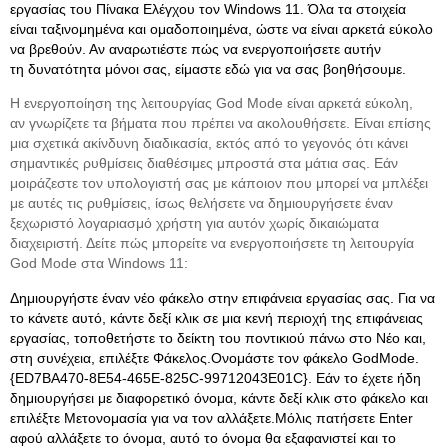
εργασίας του Πίνακα Ελέγχου τον Windows 11. Όλα τα στοιχεία
είναι ταξινομημένα και ομαδοποιημένα, ώστε να είναι αρκετά εύκολο
να βρεθούν. Αν αναρωτιέστε πώς να ενεργοποιήσετε αυτήν
τη δυνατότητα μόνοι σας, είμαστε εδώ για να σας βοηθήσουμε.
Η ενεργοποίηση της λειτουργίας God Mode είναι αρκετά εύκολη,
αν γνωρίζετε τα βήματα που πρέπει να ακολουθήσετε. Είναι επίσης
μια σχετικά ακίνδυνη διαδικασία, εκτός από το γεγονός ότι κάνει
σημαντικές ρυθμίσεις διαθέσιμες μπροστά στα μάτια σας. Εάν
μοιράζεστε τον υπολογιστή σας με κάποιον που μπορεί να μπλέξει
με αυτές τις ρυθμίσεις, ίσως θελήσετε να δημιουργήσετε έναν
ξεχωριστό λογαριασμό χρήστη για αυτόν χωρίς δικαιώματα
διαχειριστή. Δείτε πώς μπορείτε να ενεργοποιήσετε τη λειτουργία
God Mode στα Windows 11:
Δημιουργήστε έναν νέο φάκελο στην επιφάνεια εργασίας σας. Για να
το κάνετε αυτό, κάντε δεξί κλικ σε μια κενή περιοχή της επιφάνειας
εργασίας, τοποθετήστε το δείκτη του ποντικιού πάνω στο Νέο και,
στη συνέχεια, επιλέξτε Φάκελος.Ονομάστε τον φάκελο GodMode.
{ED7BA470-8E54-465E-825C-99712043E01C}. Εάν το έχετε ήδη
δημιουργήσει με διαφορετικό όνομα, κάντε δεξί κλικ στο φάκελο και
επιλέξτε Μετονομασία για να τον αλλάξετε.Μόλις πατήσετε Enter
αφού αλλάξετε το όνομα, αυτό το όνομα θα εξαφανιστεί και το