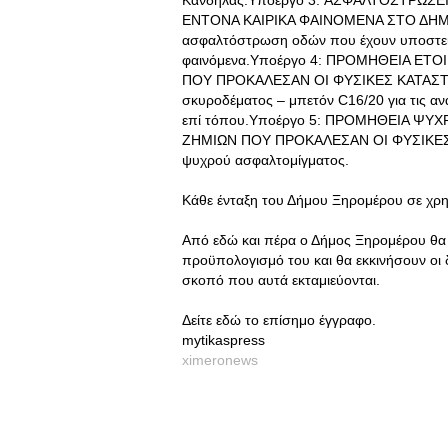
Κανδήλας.Υποέργο 3: ΑΣΦΑΛΤΟΣΤΡΩΣΕ
ΕΝΤΟΝΑ ΚΑΙΡΙΚΑ ΦΑΙΝΟΜΕΝΑ ΣΤΟ ΔΗΜΟ
ασφαλτόστρωση οδών που έχουν υποστεί ε
φαινόμενα.Υποέργο 4: ΠΡΟΜΗΘΕΙΑ Ε
ΠΟΥ ΠΡΟΚΑΛΕΣΑΝ ΟΙ ΦΥΣΙΚΕΣ ΚΑΤΑΣΤΡΟ
σκυροδέματος – μπετόν C16/20 για τις α
επί τόπου.Υποέργο 5: ΠΡΟΜΗΘΕΙΑ Ψ
ΖΗΜΙΩΝ ΠΟΥ ΠΡΟΚΑΛΕΣΑΝ ΟΙ ΦΥΣΙΚΕΣ 
ψυχρού ασφαλτομίγματος.
Κάθε ένταξη του Δήμου Ξηρομέρου σε χρημα
Από εδώ και πέρα ο Δήμος Ξηρομέρου θα
προϋπολογισμό του και θα εκκινήσουν οι 
σκοπό που αυτά εκταμιεύονται.
Δείτε εδώ το επίσημο έγγραφο.
mytikaspress
ximeronews