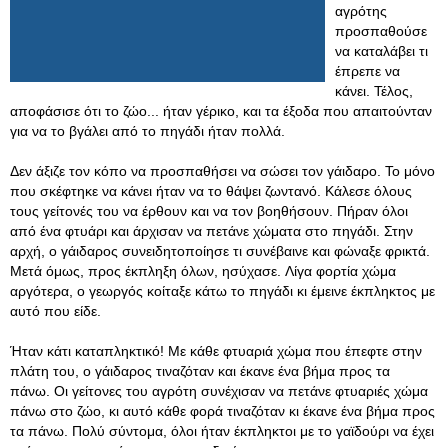
αγρότης
προσπαθούσε
να καταλάβει τι
έπρεπε να
κάνει. Τέλος,
αποφάσισε ότι το ζώο... ήταν γέρικο, και τα έξοδα που απαιτούνταν
για να το βγάλει από το πηγάδι ήταν πολλά.
Δεν άξιζε τον κόπο να προσπαθήσει να σώσει τον γάιδαρο. Το μόνο
που σκέφτηκε να κάνει ήταν να το θάψει ζωντανό. Κάλεσε όλους
τους γείτονές του να έρθουν και να τον βοηθήσουν. Πήραν όλοι
από ένα φτυάρι και άρχισαν να πετάνε χώματα στο πηγάδι. Στην
αρχή, ο γάιδαρος συνειδητοποίησε τι συνέβαινε και φώναξε φρικτά.
Μετά όμως, προς έκπληξη όλων, ησύχασε. Λίγα φορτία χώμα
αργότερα, ο γεωργός κοίταξε κάτω το πηγάδι κι έμεινε έκπληκτος με
αυτό που είδε.
Ήταν κάτι καταπληκτικό! Με κάθε φτυαριά χώμα που έπεφτε στην
πλάτη του, ο γάιδαρος τιναζόταν και έκανε ένα βήμα προς τα
πάνω. Οι γείτονες του αγρότη συνέχισαν να πετάνε φτυαριές χώμα
πάνω στο ζώο, κι αυτό κάθε φορά τιναζόταν κι έκανε ένα βήμα προς
τα πάνω. Πολύ σύντομα, όλοι ήταν έκπληκτοι με το γαϊδούρι να έχει