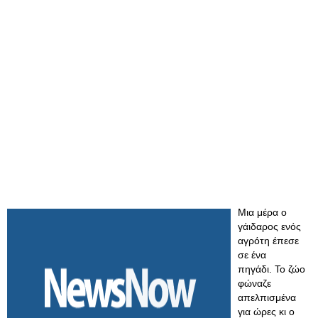
Μια μέρα o
γάιδαρος ενός
αγρότη έπεσε
σε ένα
πηγάδι. Το ζώο
φώναζε
απελπισμένα
για ώρες κι ο