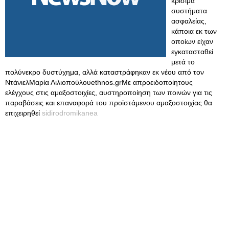
κρίσιμα
συστήματα
ασφαλείας,
κάποια εκ των
οποίων είχαν
εγκατασταθεί
μετά το
πολύνεκρο δυστύχημα, αλλά καταστράφηκαν εκ νέου από τον
ΝτάνιελΜαρία Λιλιοπούλουethnos.grΜε απροειδοποίητους
ελέγχους στις αμαξοστοιχίες, αυστηροποίηση των ποινών για τις
παραβάσεις και επαναφορά του προϊστάμενου αμαξοστοιχίας θα
επιχειρηθεί
sidirodromikanea