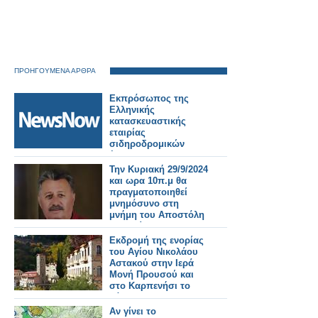
ΠΡΟΗΓΟΥΜΕΝΑ ΑΡΘΡΑ
Εκπρόσωπος της
Ελληνικής
κατασκευαστικής
εταιρίας
σιδηροδρομικών
έργων «ΔΙΟΛΚΟΣ»
στην InnoTrans 2024
Την Κυριακή 29/9/2024
του Βερολίνου.
και ωρα 10π.μ θα
Εικόνες
πραγματοποιηθεί
μνημόσυνο στη
μνήμη του Αποστόλη
Κομπλίτση
Εκδρομή της ενορίας
του Αγίου Νικολάου
Αστακού στην Ιερά
Μονή Προυσού και
στο Καρπενήσι το
Σάββατο 28
Σεπτεμβρίου
Αν γίνει το