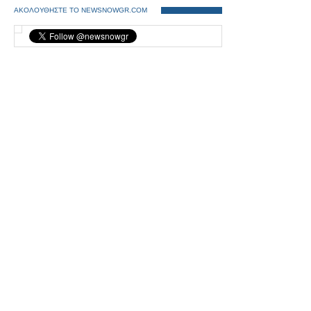
ΑΚΟΛΟΥΘΗΣΤΕ ΤΟ NEWSNOWGR.COM