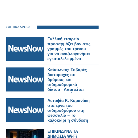
ΣΧΕΤΙΚΑ ΑΡΘΡΑ
Γαλλική εταιρεία
προσαρμόζει βαν στις
γραμμές του τρένου
για να αναζωογονήσει
εγκαταλελειμμένα
δίκτυα.
Καύσωνας: Σοβαρές
διαταραχές σε
δρόμους και
σιδηροδρομικά
δίκτυα - Απαιτείται
προσαρμογή στην
κλιματική αλλαγή.
Αυτοψία Κ. Κυρανάκη
στα έργα του
σιδηροδρόμου στη
Θεσσαλία – Το
καλοκαίρι η σύνδεση
Αθήνα Θεσσαλονίκη
με 5 δικλείδες
ΕΠΙΚΙΝΔΥΝΑ ΤΑ
ασφαλείας.
ΔΗΜΟΣΙΑ Wi‑Fi