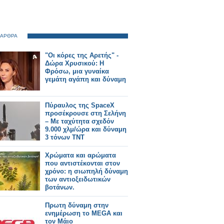
 ΑΡΘΡΑ
"Οι κόρες της Αρετής" -
Δώρα Χρυσικού: Η
Φρόσω, μια γυναίκα
γεμάτη αγάπη και δύναμη
Πύραυλος της SpaceX
προσέκρουσε στη Σελήνη
– Με ταχύτητα σχεδόν
9.000 χλμ/ώρα και δύναμη
3 τόνων ΤΝΤ
Χρώματα και αρώματα
που αντιστέκονται στον
χρόνο: η σιωπηλή δύναμη
των αντιοξειδωτικών
βοτάνων.
Πρωτη δύναμη στην
ενημέρωση το MEGA και
τον Μάιο