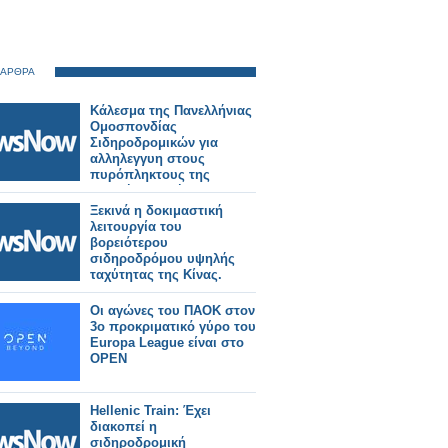
 ΑΡΘΡΑ
Κάλεσμα της Πανελλήνιας
Ομοσπονδίας
Σιδηροδρομικών για
αλληλεγγυη στους
πυρόπληκτους της
Δυτικής Αττικής.
Ξεκινά η δοκιμαστική
λειτουργία του
βορειότερου
σιδηροδρόμου υψηλής
ταχύτητας της Κίνας.
Οι αγώνες του ΠΑΟΚ στον
3ο προκριματικό γύρο του
Europa League είναι στο
OPEN
Hellenic Train: Έχει
διακοπεί η
σιδηροδρομική