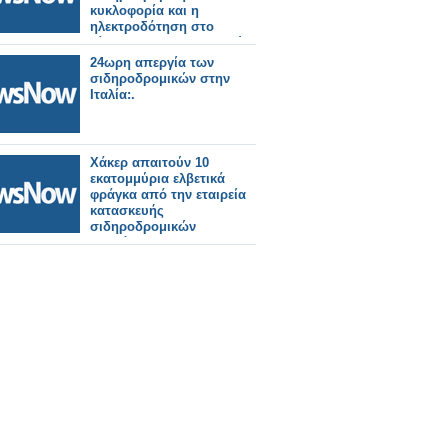
κυκλοφορία και η
ηλεκτροδότηση στο
δίκτυο του Προαστιακού
Σιδηροδρόμου Αθηνών.
24ωρη απεργία των
σιδηροδρομικών στην
Ιταλία:.
Χάκερ απαιτούν 10
εκατομμύρια ελβετικά
φράγκα από την εταιρεία
κατασκευής
σιδηροδρομικών
οχημάτων Stadler.