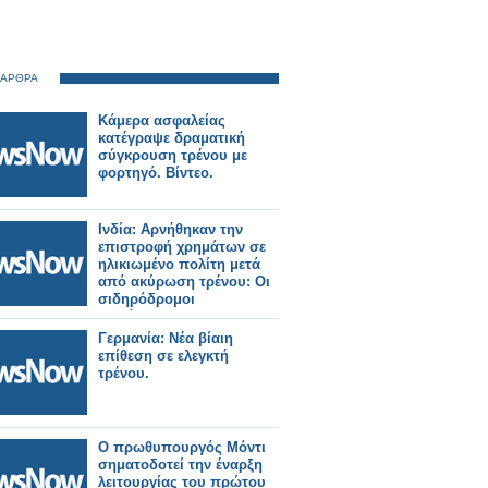
 ΑΡΘΡΑ
Κάμερα ασφαλείας
κατέγραψε δραματική
σύγκρουση τρένου με
φορτηγό. Βίντεο.
Ινδία: Αρνήθηκαν την
επιστροφή χρημάτων σε
ηλικιωμένο πολίτη μετά
από ακύρωση τρένου: Οι
σιδηρόδρομοι
διατάχθηκαν να
καταβάλουν αποζημίωση
Γερμανία: Νέα βίαιη
25.000 Ρουπίες.
επίθεση σε ελεγκτή
τρένου.
Ο πρωθυπουργός Μόντι
σηματοδοτεί την έναρξη
λειτουργίας του πρώτου