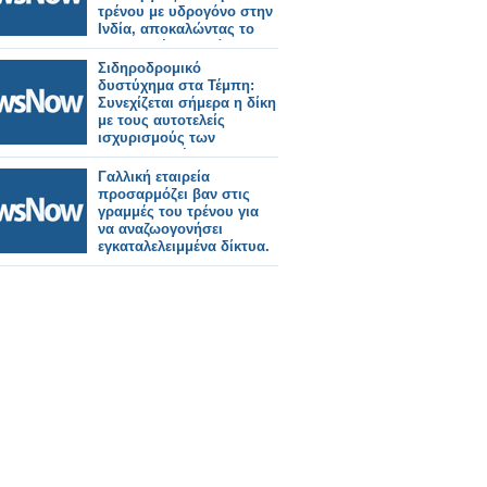
τρένου με υδρογόνο στην
Ινδία, αποκαλώντας το
επιτυχημένο παράδειγμα
της καμπάνιας «Make in
Σιδηροδρομικό
India»
δυστύχημα στα Τέμπη:
Συνεχίζεται σήμερα η δίκη
με τους αυτοτελείς
ισχυρισμούς των
κατηγορουμένων.
Γαλλική εταιρεία
προσαρμόζει βαν στις
γραμμές του τρένου για
να αναζωογονήσει
εγκαταλελειμμένα δίκτυα.