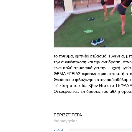
το πνεύμα, εμπνέει σεβασμό, ευγένεια, με
την συγκέντρωση και την αντίδραση, όπως
είναι πολύ σημαντικά για την ψυχική υγεί
ΘΕΜΑ ΥΓΕΙΑΣ αφιέρωσε μια εκπομπή στον
Θεοδοσίου φιλοξένησε στον ραδιοθάλαμο 
ειδικότητα του Τάε Κβον Ντο στο ΤΕΦΑΑ Αθ
Οι ευεργετικές επιδράσεις του αθλητισμού
ΠΕΡΙΣΣΌΤΕΡΑ
themaygeias
VIDEO