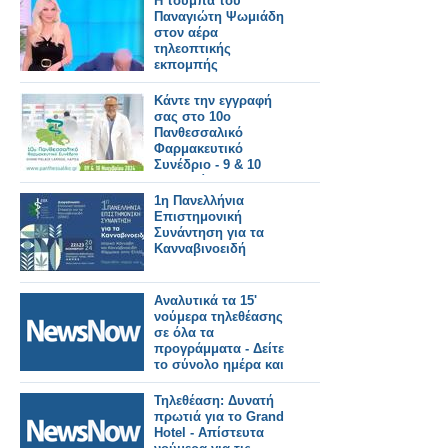
Η τούμπα του
Παναγιώτη Ψωμιάδη
στον αέρα
τηλεοπτικής
εκπομπής
Κάντε την εγγραφή
σας στο 10ο
Πανθεσσαλικό
Φαρμακευτικό
Συνέδριο - 9 & 10
Νοεμβρίου 2024
1η Πανελλήνια
Επιστημονική
Συνάντηση για τα
Κανναβινοειδή
Αναλυτικά τα 15'
νούμερα τηλεθέασης
σε όλα τα
προγράμματα - Δείτε
το σύνολο ημέρα και
prime time (6/11/2024)
Τηλεθέαση: Δυνατή
πρωτιά για το Grand
Hotel - Απίστευτα