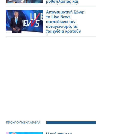
μυθοπλασίας και
παιχνίδια σε δεύτερο
πλάνο
Απογευματινή ζώνη:
το Live News
ισοπεδώνει τον
ανταγωνισμό, τα
παιχνίδια κρατούν
άμυνες
ΠΡΟΗΓΟΥΜΕΝΑ ΑΡΘΡΑ