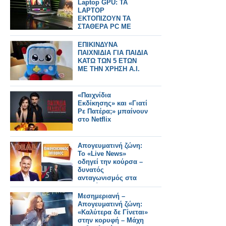
Laptop GPU: TA
LAPTOP
ΕΚΤΟΠΙΖΟΥΝ ΤΑ
ΣΤΑΘΕΡΑ PC ME
12GB VRAM
ΕΠΙΚΙΝΔΥΝΑ
ΠΑΙΧΝΙΔΙΑ ΓΙΑ ΠΑΙΔΙΑ
ΚΑΤΩ ΤΩΝ 5 ΕΤΩΝ
ΜΕ ΤΗΝ ΧΡΗΣΗ Α.Ι.
«Παιχνίδια
Εκδίκησης» και «Γιατί
Ρε Πατέρα;» μπαίνουν
στο Netflix
Απογευματινή ζώνη:
Το «Live News»
οδηγεί την κούρσα –
δυνατός
ανταγωνισμός στα
παιχνίδια
Μεσημεριανή –
Απογευματινή ζώνη:
«Καλύτερα δε Γίνεται»
στην κορυφή – Μάχη