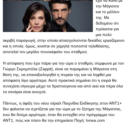
έχει να κάνει με
την Μάγισσα
και το μέλλον
της. Με
δεδομένο ότι
πρόκειται για
μια πολύ
ακριβή παραγωγή, στην οποία απασχολούνται δεκάδες εργαζόμενοι
και η οποία, όμως, κινείται σε χαμηλά ποσοστά τηλεθέασης,
αποτελεί τον μεγάλο πονοκέφαλο του σταθμού.
Η απόφαση που έχει πάρει για την ώρα ο σταθμός σύμφωνα με τον
Γιώργο Σκρομπόλα (Zappit), είναι να παραμείνει η Μάγισσα στη
θέση της, να επαναξιολογηθεί η πορεία της και να ληφθεί μια
απόφαση λίγο αργότερα. Αυτό πρακτικά σημαίνει ότι η σειρά θα
συνεχίσει σίγουρα μέχρι τα Χριστούγεννα και από εκεί και πέρα όλα
τα σενάρια είναι ανοιχτά.
Πάντως, η άφιξη του νέου σίριαλ Παιχνίδια Εκδίκησης στον ΑΝΤ1+
δεν φαίνεται να σχετίζεται για την ώρα με το ζήτημα της Μάγισσας,
ενώ θα δούμε αργότερα, όταν θα ενταχθεί στο πρόγραμμα του
ΑΝΤ1, πώς και πόσο θα την επηρεάσει Πηγή: tvnea.com