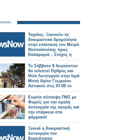
 ΑΡΘΡΑ
Ταχιάος: Ξεκινούν τα
δοκιμαστικά δρομολόγια
στην επέκταση του Μετρό
Θεσσαλονίκης προς
Καλαμαριά – Στόχος η
λειτουργία έως το τέλος
του μήνα.
Το Σάββατο 8 Αυγούστου
θα τελεστεί Όρθρος και
Θεία Λειτουργία στην Ιερά
Μονή Αγίου Γεωργίου
Αστακού στις 07:00 το
πρωί.
Ευρεία σύσκεψη ΠΦΣ με
Φορείς για την ομαλή
λειτουργία της αγοράς και
την επάρκεια στα
φάρμακα!
Ξεκινά η δοκιμαστική
λειτουργία του
βορειότερου