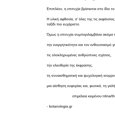
Επιπλέον, η επιτυχία βρίσκεται στο ίδιο το
Η υλική αφθονία, σ’ όλες της τις εκφάνσει
ταξίδι πιο ευχάριστο.
Όμως η επιτυχία συμπεριλαμβάνει ακόμα τ
την ενεργητικότητα και τον ενθουσιασμό γ
τις ολοκληρωμένες ανθρώπινες σχέσεις,
την ελευθερία της έκφρασης,
τη συναισθηματική και ψυχολογική ισορρ
μια αίσθηση ευφορίας και, φυσικά, τη γαλ
επιμέλεια κειμένου:ntina/tha
- botanologia.gr