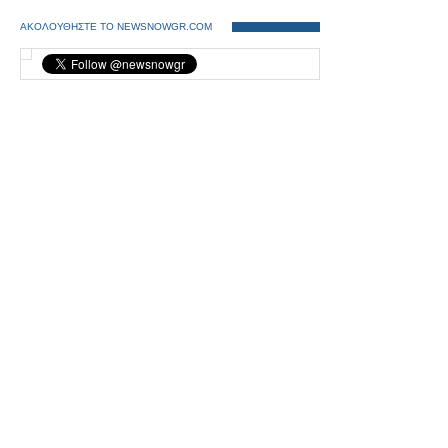
ΑΚΟΛΟΥΘΗΣΤΕ ΤΟ NEWSNOWGR.COM