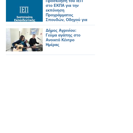
Πρόσκληση του ΙΕΠ
στο ΕΚΠΑ για την
εκπόνηση
Προγράμματος
Σπουδών, Οδηγού για
τον Εκπαιδευτικό,
καθώς και
Δήμος Αγρινίου:
προδιαγραφών
Γεύμα αγάπης στο
διδακτικού πακέτου
Ανοικτό Κέντρο
για το μάθημα της
Ημέρας
Ηθικής