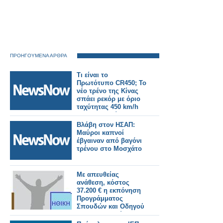
ΠΡΟΗΓΟΥΜΕΝΑ ΑΡΘΡΑ
Τι είναι το
Πρωτότυπο CR450; Το
νέο τρένο της Κίνας
σπάει ρεκόρ με όριο
ταχύτητας 450 km/h
και προκαλεί
παγκόσμιο
Βλάβη στον ΗΣΑΠ:
ενδιαφέρον
Μαύροι καπνοί
έβγαιναν από βαγόνι
τρένου στο Μοσχάτο
Με απευθείας
ανάθεση, κόστος
37.200 € η εκπόνηση
Προγράμματος
Σπουδών και Οδηγού
Εκπαιδευτικού του
μαθήματος Ηθικής