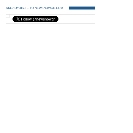
ΑΚΟΛΟΥΘΗΣΤΕ ΤΟ NEWSNOWGR.COM