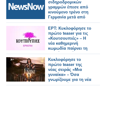
σιδηροδρομικών
γραμμών έπεσε από
κινούμενο τρένο στη
Γερμανία μετά από
διαμάχη.
ΕΡΤ: Κυκλοφόρησε το
πρώτο teaser για τις
«Κουτσουπιές» – Η
νέα καθημερινή
κωμωδία παίρνει τη
σκυτάλη από την
«Ηλέκτρα»
Κυκλοφόρησε το
πρώτο teaser της
νέας σειράς «Μια
γυναίκα» – Όσα
γνωρίζουμε για τη νέα
παραγωγή του Alpha