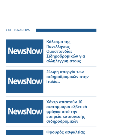
ΣΧΕΤΙΚΑ ΑΡΘΡΑ
Κάλεσμα της
Πανελλήνιας
Ομοσπονδίας
Σιδηροδρομικών για
αλληλεγγυη στους
πυρόπληκτους της
Δυτικής Αττικής.
24ωρη απεργία των
σιδηροδρομικών στην
Ιταλία:.
Χάκερ απαιτούν 10
εκατομμύρια ελβετικά
φράγκα από την
εταιρεία κατασκευής
σιδηροδρομικών
οχημάτων Stadler.
Φρουρός ασφαλείας