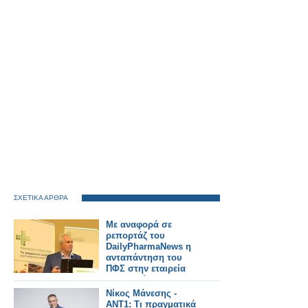
ΣΧΕΤΙΚΑ ΑΡΘΡΑ
Με αναφορά σε
ρεπορτάζ του
DailyPharmaNews η
ανταπάντηση του
ΠΦΣ στην εταιρεία
που κατήγγειλε για
απαράδεκτο τρόπο
Νίκος Μάνεσης -
διάθεσης
ΑΝΤ1: Τι πραγματικά