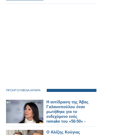
ΠΡΟΗΓΟΥΜΕΝΑ ΑΡΘΡΑ
Η αντίδραση της Άβας
Γαλανοπούλου όταν
ρωτήθηκε για το
ενδεχόμενο ενός
remake του «50-50» -
Μνημόσυνο θα
κάνουμε;
Ο Αλέξης Κούγιας