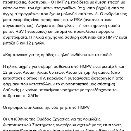
περιπτώσεις, δύσπνοια. «Ο HMPV μεταδίδεται με άμεση επαφή με
κάποιον που τον έχει μέσω σταγονιδίων (π.χ. από βήχα) ή από το
άγγιγμα πραγμάτων που έχουν μολυνθεί από τον ιό. Ο ανθρώπινος
μεταπνευμοϊός είναι παρόμοιος με τον RSV (αναπνευστικός
συγκυτιακός ιός). Ανήκει στο ίδιο γένος – ή επιστημονική ομάδα–
με τον RSV (πνευμοϊός) και μπορεί να προκαλέσει παρόμοια
συμπτώματα. Η ηλικία αιχμής για σοβαρή ασθένεια από HMPV είναι
μεταξύ 6 και 12 μηνών.
«Καμπανάκι» για τις ομάδες υψηλού κινδύνου και τα παιδιά
Η ηλικία αιχμής για σοβαρή ασθένεια από HMPV είναι μεταξύ 6 και
12 μηνών. Άτομα ηλικίας 65 ετών. Άτομα με χαμηλή άμυνα (από
καταστάσεις όπως HIV, καρκίνος ή αυτοάνοσες διαταραχές ή από
φάρμακα που καταστέλλουν το ανοσοποιητικό μας σύστημα).
Ασθενείς με χρόνια υποκείμενα νοσήματα με προεξάρχοντα το
άσθμα και τη ΧΑΠ».
Οι κρίσιμες επιπλοκές της νόσησης από HMPV
Οι υπεύθυνες της Ομάδας Εργασίας για τις Λοιμώξεις
Αναπνευστικού Συστήματος αναφέρουν σχετικά με τις επιπλοκές
ότι εμφανίζονται κυρίως σε άτομα υψηλού κινδύνου: Βρογχιολίτιδα,