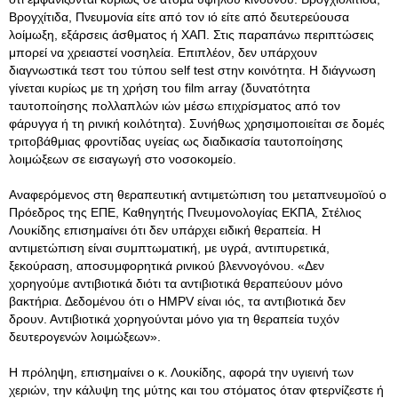
Βρογχίτιδα, Πνευμονία είτε από τον ιό είτε από δευτερεύουσα
λοίμωξη, εξάρσεις άσθματος ή ΧΑΠ. Στις παραπάνω περιπτώσεις
μπορεί να χρειαστεί νοσηλεία. Επιπλέον, δεν υπάρχουν
διαγνωστικά τεστ τoυ τύπου self test στην κοινότητα. Η διάγνωση
γίνεται κυρίως με τη χρήση του film array (δυνατότητα
ταυτοποίησης πολλαπλών ιών μέσω επιχρίσματος από τον
φάρυγγα ή τη ρινική κοιλότητα). Συνήθως χρησιμοποιείται σε δομές
τριτοβάθμιας φροντίδας υγείας ως διαδικασία ταυτοποίησης
λοιμώξεων σε εισαγωγή στο νοσοκομείο.
Αναφερόμενος στη θεραπευτική αντιμετώπιση του μεταπνευμοϊού ο
Πρόεδρος της ΕΠΕ, Καθηγητής Πνευμονολογίας ΕΚΠΑ, Στέλιος
Λουκίδης επισημαίνει ότι δεν υπάρχει ειδική θεραπεία. Η
αντιμετώπιση είναι συμπτωματική, με υγρά, αντιπυρετικά,
ξεκούραση, αποσυμφορητικά ρινικού βλεννογόνου. «Δεν
χορηγούμε αντιβιοτικά διότι τα αντιβιοτικά θεραπεύουν μόνο
βακτήρια. Δεδομένου ότι ο HMPV είναι ιός, τα αντιβιοτικά δεν
δρουν. Αντιβιοτικά χορηγούνται μόνο για τη θεραπεία τυχόν
δευτερογενών λοιμώξεων».
Η πρόληψη, επισημαίνει ο κ. Λουκίδης, αφορά την υγιεινή των
χεριών, την κάλυψη της μύτης και του στόματος όταν φτερνίζεστε ή