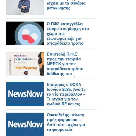
σκευάσματός της
ισχύει με τα σενάρια
μετακίνησης
Ο ΠΦΣ καταγγέλλει
εταιρεία κυρίαρχη στο
χώρο της
εξωσωματικής για
απαράδεκτο τρόπο
διάθεσης
σκευάσματός της
Επιστολή Π.Φ.Σ.
προς την εταιρεία
MERCK για τον
απαράδεκτο τρόπο
διάθεσης του
φαρμακευτικού
σκευάσματος Ovitrelle
Εισφορές e-ΕΦΚΑ
στα ιδιωτικά
Ιουνίου 2026: Άνοιξε
φαρμακεία
το νέο περιβάλλον –
Τι ισχύει για τον
κωδικό RF και τις
πάγιες εντολές
Οικειοθελής μείωση
τιμής φαρμάκου –
Από πότε ισχύει για
τα φαρμακεία