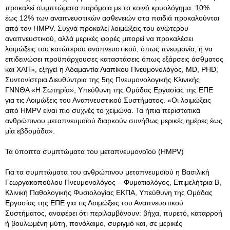
προκαλεί συμπτώματα παρόμοια με το κοινό κρυολόγημα. 10%
έως 12% των αναπνευστικών ασθενειών στα παιδιά προκαλούνται
από τον HMPV. Συχνά προκαλεί λοιμώξεις του ανώτερου
αναπνευστικού, αλλά μερικές φορές μπορεί να προκαλέσει
λοιμώξεις του κατώτερου αναπνευστικού, όπως πνευμονία, ή να
επιδεινώσει προϋπάρχουσες καταστάσεις όπως εξάρσεις άσθματος
και ΧΑΠ», εξηγεί η Αδαμαντία Λιαπίκου Πνευμονολόγος, MD, PHD,
Συντονίστρια Διευθύντρια της 5ης Πνευμονολογικής Κλινικής
ΓΝΝΘΑ «Η Σωτηρία», Υπεύθυνη της Ομάδας Εργασίας της ΕΠΕ
για τις Λοιμώξεις του Αναπνευστικού Συστήματος
. «Οι λοιμώξεις
από HMPV είναι πιο συχνές το χειμώνα. Τα ήπια περιστατικά
ανθρώπινου μεταπνευμοϊού διαρκούν συνήθως μερικές ημέρες έως
μία εβδομάδα».
Τα ύποπτα συμπτώματα του μεταπνευμονοϊού (HMPV)
Για τα συμπτώματα του ανθρώπινου μεταπνευμοϊού η Βασιλική
Γεωργακοπούλου Πνευμονολόγος – Φυματιολόγος, Επιμελήτρια Β,
Κλινική Παθολογικής Φυσιολογίας ΕΚΠΑ, Υπεύθυνη της Ομάδας
Εργασίας της ΕΠΕ για τις Λοιμώξεις του Αναπνευστικού
Συστήματος, αναφέρει ότι περιλαμβάνουν: βήχα, πυρετό, καταρροή
ή βουλωμένη μύτη, πονόλαιμο, συριγμό και, σε μερικές