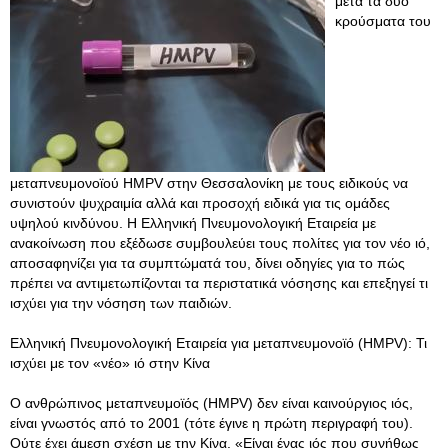
μετά τα δύο
κρούσματα του
μεταπνευμονοϊού HMPV στην Θεσσαλονίκη με τους ειδικούς να
συνιστούν ψυχραιμία αλλά και προσοχή ειδικά για τις ομάδες
υψηλού κινδύνου. Η Ελληνική Πνευμονολογική Εταιρεία με
ανακοίνωση που εξέδωσε συμβουλεύει τους πολίτες για τον νέο ιό,
αποσαφηνίζει για τα συμπτώματά του, δίνει οδηγίες για το πώς
πρέπει να αντιμετωπίζονται τα περιστατικά νόσησης και επεξηγεί τι
ισχύει για την νόσηση των παιδιών.
Ελληνική Πνευμονολογική Εταιρεία για μεταπνευμονοϊό (HMPV): Τι
ισχύει με τον «νέο» ιό στην Κίνα
Ο ανθρώπινος μεταπνευμοϊός (HMPV) δεν είναι καινούργιος ιός,
είναι γνωστός από το 2001 (τότε έγινε η πρώτη περιγραφή του).
Ούτε έχει άμεση σχέση με την Κίνα. «Είναι ένας ιός που συνήθως