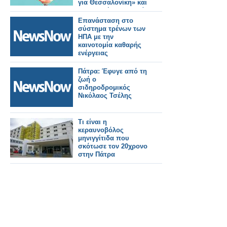
για Θεσσαλονίκη» και
την επανέφεραν μετά
από διαμαρτυρία των
Επανάσταση στο
δημιουργών
σύστημα τρένων των
ΗΠΑ με την
καινοτομία καθαρής
ενέργειας
Πάτρα: Έφυγε από τη
ζωή ο
σιδηροδρομικός
Νικόλαος Τσέλης
Τι είναι η
κεραυνοβόλος
μηνιγγίτιδα που
σκότωσε τον 20χρονο
στην Πάτρα