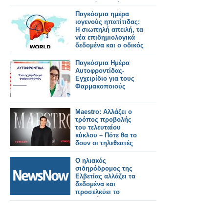
Τι αλλάζει από
31/7/2026
Παγκόσμια ημέρα
ιογενούς ηπατίτιδας:
Η σιωπηλή απειλή, τα
νέα επιδημιολογικά
δεδομένα και ο οδικός
χάρτης για την
εξάλειψη της νόσου
Παγκόσμια Ημέρα
Αυτοφροντίδας-
Εγχειρίδιο για τους
Φαρμακοποιούς
Maestro: Αλλάζει ο
τρόπος προβολής
του τελευταίου
κύκλου – Πότε θα το
δουν οι τηλεθεατές
Ο ηλιακός
σιδηρόδρομος της
Ελβετίας αλλάζει τα
δεδομένα και
προσελκύει το
ενδιαφέρον της
Ιταλίας και όχι μόνο.