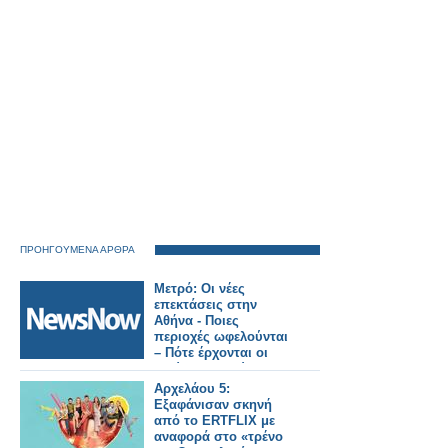
ΠΡΟΗΓΟΥΜΕΝΑ ΑΡΘΡΑ
Μετρό: Οι νέες
επεκτάσεις στην
Αθήνα - Ποιες
περιοχές ωφελούνται
– Πότε έρχονται οι
πρώτοι καινούριοι
συρμοί
Αρχελάου 5:
Εξαφάνισαν σκηνή
από το ERTFLIX με
αναφορά στο «τρένο