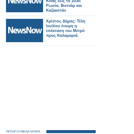
Κίνας έως το 2030:
Ρωσία, Βιετνάμ και
Καζακστάν
συμμετέχουν στην
τεράστια επέκταση
Χρίστος Δήμας: Τέλη
των σιδηροδρόμων.
Ιουλίου έτοιμη η
επέκταση του Μετρό
προς Καλαμαριά.
ΠΡΟΗΓΟΥΜΕΝΑ ΑΡΘΡΑ