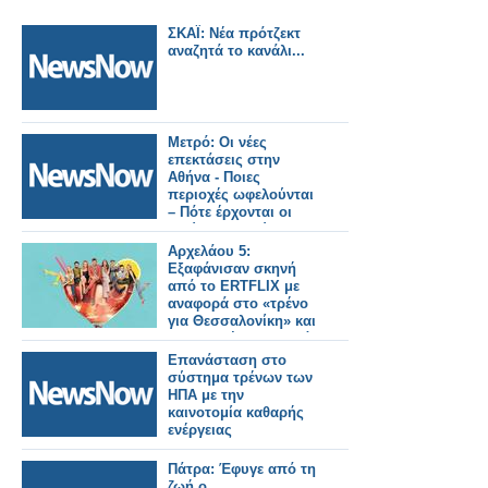
ΣΚΑΪ: Νέα πρότζεκτ
αναζητά το κανάλι...
Μετρό: Οι νέες
επεκτάσεις στην
Αθήνα - Ποιες
περιοχές ωφελούνται
– Πότε έρχονται οι
πρώτοι καινούριοι
συρμοί
Αρχελάου 5:
Εξαφάνισαν σκηνή
από το ERTFLIX με
αναφορά στο «τρένο
για Θεσσαλονίκη» και
την επανέφεραν μετά
από διαμαρτυρία των
Επανάσταση στο
δημιουργών
σύστημα τρένων των
ΗΠΑ με την
καινοτομία καθαρής
ενέργειας
Πάτρα: Έφυγε από τη
ζωή ο