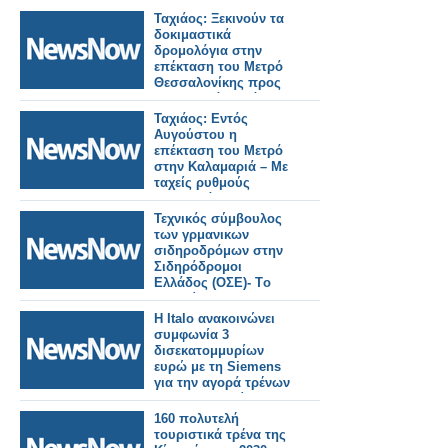
Ταχιάος: Ξεκινούν τα
δοκιμαστικά
δρομολόγια στην
επέκταση του Μετρό
Θεσσαλονίκης προς
Καλαμαριά – Στόχος η
λειτουργία έως το
Ταχιάος: Εντός
τέλος του μήνα.
Αυγούστου η
επέκταση του Μετρό
στην Καλαμαριά – Με
ταχείς ρυθμούς
προχωρά το Flyover.
Τεχνικός σύμβουλος
των γρμανικων
σιδηροδρόμων στην
Σιδηρόδρομοι
Ελλάδος (ΟΣΕ)- Tο
αντικείμενο της
συνεργασίας.
Η Italo ανακοινώνει
συμφωνία 3
δισεκατομμυρίων
ευρώ με τη Siemens
για την αγορά τρένων
για τη Γερμανία.
160 πολυτελή
τουριστικά τρένα της