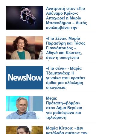
Ανατροπή στον «Πιο
Αδύναμο Κρίκο»:
Αποχωρεί η Μαρία
Μπακοδήμου – Αυτός
αναλαμβάνει την
παρουσίαση
«Για Σένα»: Μαρία
Παρασύρη και Τάσος
Γιαννόπουλος –
Αθηνά και Κώστας,
όταν η οικογένεια
γίνεται καταφύγιο
«Για σένα» - Μαρία
Τζομπανάκη: Η
γυναίκα που κρατάει
όρθια μια ολόκληρη
οικογένεια
Mega:
Πρόταση-«βόμβα»
στον Δήμο Βερύκιο
για ραδιόφωνο και
τηλεόραση
Μαρία Κίτσου: «Δεν
κατάλαβα αμέσως τον