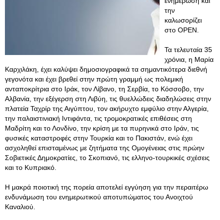
ενημέρωση και
την
καλωσορίζει
στο ΟΡΕΝ.
Τα τελευταία 35
χρόνια, η Μαρία
Καρχιλάκη, έχει καλύψει δημοσιογραφικά τα σημαντικότερα διεθνή
γεγονότα και έχει βρεθεί στην πρώτη γραμμή ως πολεμική
ανταποκρίτρια στο Ιράκ, τον Λίβανο, τη Σερβία, το Κόσσοβο, την
Αλβανία, την εξέγερση στη Λιβύη, τις θυελλώδεις διαδηλώσεις στην
πλατεία Ταχρίρ της Αιγύπτου, τον ακήρυχτο εμφύλιο στην Αλγερία,
την παλαιστινιακή Ιντιφάντα, τις τρομοκρατικές επιθέσεις στη
Μαδρίτη και το Λονδίνο, την κρίση με τα πυρηνικά στο Ιράν, τις
φυσικές καταστροφές στην Τουρκία και το Πακιστάν, ενώ έχει
ασχοληθεί επισταμένως με ζητήματα της Ομογένειας στις πρώην
Σοβιετικές Δημοκρατίες, το Σκοπιανό, τις ελληνο-τουρκικές σχέσεις
και το Κυπριακό.
Η μακρά ποιοτική της πορεία αποτελεί εγγύηση για την περαιτέρω
ενδυνάμωση του ενημερωτικού αποτυπώματος του Ανοιχτού
Καναλιού.