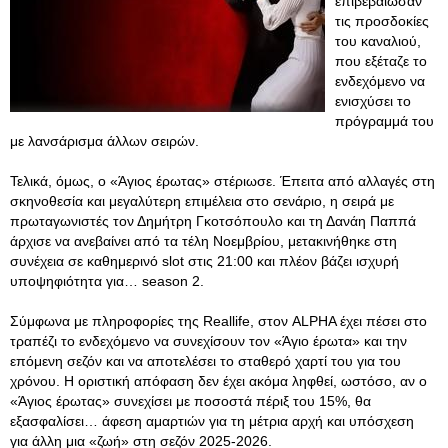
επιβεβαίωσαν
τις προσδοκίες
του καναλιού,
που εξέταζε το
ενδεχόμενο να
ενισχύσει το
πρόγραμμά του
με λανσάρισμα άλλων σειρών.
Τελικά, όμως, ο «Άγιος έρωτας» στέριωσε. Έπειτα από αλλαγές στη
σκηνοθεσία και μεγαλύτερη επιμέλεια στο σενάριο, η σειρά με
πρωταγωνιστές τον Δημήτρη Γκοτσόπουλο και τη Δανάη Παππά
άρχισε να ανεβαίνει από τα τέλη Νοεμβρίου, μετακινήθηκε στη
συνέχεια σε καθημερινό slot στις 21:00 και πλέον βάζει ισχυρή
υποψηφιότητα για… season 2.
Σύμφωνα με πληροφορίες της Reallife, στον ALPHA έχει πέσει στο
τραπέζι το ενδεχόμενο να συνεχίσουν τον «Άγιο έρωτα» και την
επόμενη σεζόν και να αποτελέσει το σταθερό χαρτί του για του
χρόνου. Η οριστική απόφαση δεν έχει ακόμα ληφθεί, ωστόσο, αν ο
«Άγιος έρωτας» συνεχίσει με ποσοστά πέριξ του 15%, θα
εξασφαλίσει… άφεση αμαρτιών για τη μέτρια αρχή και υπόσχεση
για άλλη μια «ζωή» στη σεζόν 2025-2026.