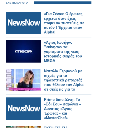
ΣΧΕΤΙΚΑ ΑΡΘΡΑ
«Για Σένα»: Ο έρωτας
έρχεται όταν έχεις
πάψει να πιστεύεις σε
αυτόν ! Έρχεται στον
Alpha!
«Άγιος Ιωσήφ»:
Ξεκίνησαν τα
γυρίσματα της νέας
ιστορικής σειράς του
MEGA
Ναταλία Γερμανού με
αιχμές για τα
τηλεοπτικά ρεπορτάζ
που θέλουν τον Alpha
σε σκέψεις για το
Καλύτερα δε γίνεται...
Prime time ζώνη: Το
«Σόι Σου» σαρώνει –
Δυνατός «Άγιος
Έρωτας» και
«MasterChef»