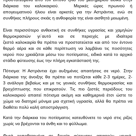
διάρκεια του καλοκαιριού. Μερικές ώρες πρωινού ή
απογευματινού ήλιου είναι αρκετές για την Αστράντια, ενώ σε
συνθήκες πλήρους σκιάς η ανθοφορία της είναι αισθητά μειωμένη.
Είναι περισσότερο ανθεκτική σε συνθήκες υγρασίας και χαμηλών
θερμοκρασιών γι΄αυτό και σε περιοχές με ιδιαίτερα
ζεστά καλοκαιρία θα πρέπει να προστατεύεται και από τον έντονο
θερμό αέρα και σε κάθε περίπτωση να λαμβάνει τις ποσότητες
νερού που χρειάζεται μέσω του ποτίσματος, ειδικά κατά το αρχικό
στάδιο φύτευσης έως την πλήρη εγκατάστασή της.
Πότισμα: Η Αστράντια έχει αυξημένες απαιτήσεις σε νερό. Στην
διάρκεια της άνοιξης θα πρέπει να ποτίζεται κάθε 2-3 ημέρες, 2-
3 ανάλογα βεβαίως και με τις γενικές συνθήκες θερμοκρασίας και
βροχόπτωσης που επικρατούν. Τις πιο ζεστές περιόδους του
καλοκαιριού απαιτεί πότισμα ακόμη και καθημερινά έτσι ώστε το
χώμα να διατηρεί μόνιμα μια σχετική υγρασία, αλλά θα πρέπει να
διαθέτει πολύ καλή αποστράγγιση.
Κατά την διάρκεια του ποτίσματος κατευθύνετε το νερό στις ρίζες
χωρίς να βρέχονται τα άνθη και το φύλλωμα.
Φυτά τοποθετημένα σε δοχεία φύτευσης απαιτούν, γενικά,