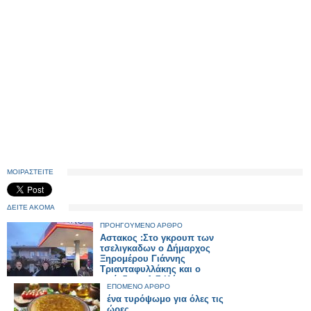
ΜΟΙΡΑΣΤΕΙΤΕ
ΔΕΙΤΕ ΑΚΟΜΑ
ΠΡΟΗΓΟΥΜΕΝΟ ΑΡΘΡΟ
Αστακος :Στο γκρουπ των
τσελιγκαδων ο Δήμαρχος
Ξηρομέρου Γιάννης
Τριανταφυλλάκης και ο
πρόεδρος Δ.Σ Κώστας
ΕΠΟΜΕΝΟ ΑΡΘΡΟ
Μπαμπούρης
ένα τυρόψωμο για όλες τις
ώρες