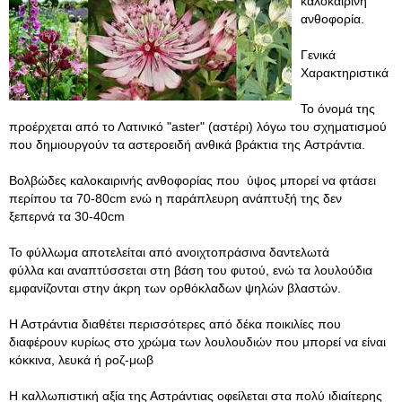
καλοκαιρινή
ανθοφορία.
Γενικά
Χαρακτηριστικά
Το όνομά της
προέρχεται από το Λατινικό "aster" (αστέρι) λόγω του σχηματισμού
που δημιουργούν τα αστεροειδή ανθικά βράκτια της Αστράντια.
Βολβώδες καλοκαιρινής ανθοφορίας που ύψος μπορεί να φτάσει
περίπου τα 70-80cm ενώ η παράπλευρη ανάπτυξή της δεν
ξεπερνά τα 30-40cm
Το φύλλωμα αποτελείται από ανοιχτοπράσινα δαντελωτά
φύλλα και αναπτύσσεται στη βάση του φυτού, ενώ τα λουλούδια
εμφανίζονται στην άκρη των ορθόκλαδων ψηλών βλαστών.
Η Αστράντια διαθέτει περισσότερες από δέκα ποικιλίες που
διαφέρουν κυρίως στο χρώμα των λουλουδιών που μπορεί να είναι
κόκκινα, λευκά ή ροζ-μωβ
Η καλλωπιστική αξία της Αστράντιας οφείλεται στα πολύ ιδιαίτερης