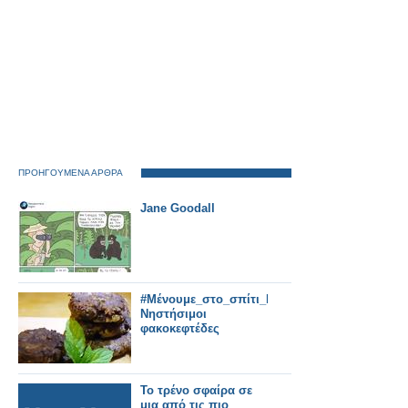
ΠΡΟΗΓΟΥΜΕΝΑ ΑΡΘΡΑ
Jane Goodall
#Μένουμε_στο_σπίτι_Μαγειρεύουμε_στο_σπίτι
Νηστήσιμοι
φακοκεφτέδες
Το τρένο σφαίρα σε
μια από τις πιο