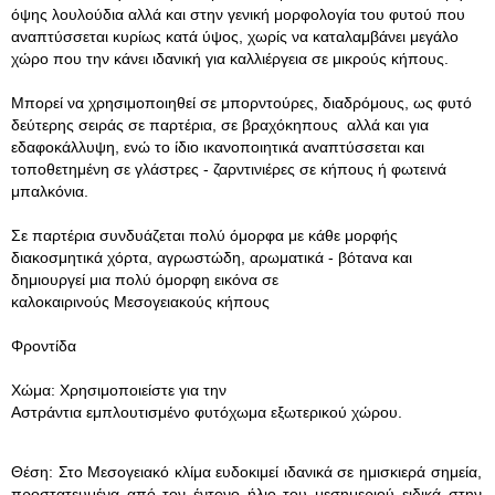
όψης λουλούδια αλλά και στην γενική μορφολογία του φυτού που
αναπτύσσεται κυρίως κατά ύψος, χωρίς να καταλαμβάνει μεγάλο
χώρο που την κάνει ιδανική για καλλιέργεια σε μικρούς κήπους.
Μπορεί να χρησιμοποιηθεί σε μπορντούρες, διαδρόμους, ως φυτό
δεύτερης σειράς σε παρτέρια, σε βραχόκηπους αλλά και για
εδαφοκάλλυψη, ενώ το ίδιο ικανοποιητικά αναπτύσσεται και
τοποθετημένη σε γλάστρες - ζαρντινιέρες σε κήπους ή φωτεινά
μπαλκόνια.
Σε παρτέρια συνδυάζεται πολύ όμορφα με κάθε μορφής
διακοσμητικά χόρτα, αγρωστώδη, αρωματικά - βότανα και
δημιουργεί μια πολύ όμορφη εικόνα σε
καλοκαιρινούς Μεσογειακούς κήπους
Φροντίδα
Χώμα: Χρησιμοποιείστε για την
Αστράντια εμπλουτισμένο φυτόχωμα εξωτερικού χώρου.
Θέση: Στο Μεσογειακό κλίμα ευδοκιμεί ιδανικά σε ημισκιερά σημεία,
προστατευμένα από τον έντονο ήλιο του μεσημεριού ειδικά στην