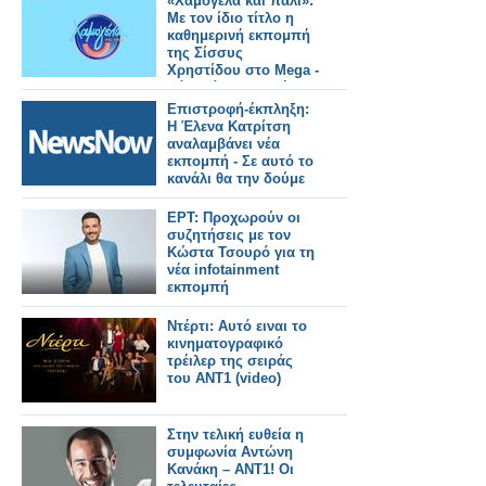
«Χαμογέλα και πάλι»:
Με τον ίδιο τίτλο η
καθημερινή εκπομπή
της Σίσσυς
Χρηστίδου στο Mega -
Πότε κάνει πρεμιέρα;
Επιστροφή-έκπληξη:
Η Έλενα Κατρίτση
αναλαμβάνει νέα
εκπομπή - Σε αυτό το
κανάλι θα την δούμε
ΕΡΤ: Προχωρούν οι
συζητήσεις με τον
Κώστα Τσουρό για τη
νέα infotainment
εκπομπή
Ντέρτι: Αυτό ειναι το
κινηματογραφικό
τρέιλερ της σειράς
του ΑΝΤ1 (video)
Στην τελική ευθεία η
συμφωνία Αντώνη
Κανάκη – ΑΝΤ1! Οι