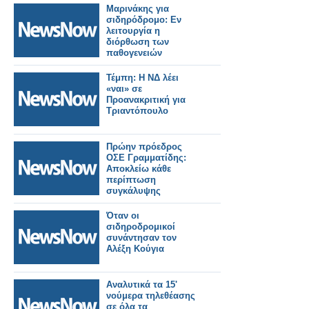
Μαρινάκης για
σιδηρόδρομο: Εν
λειτουργία η
διόρθωση των
παθογενειών
Τέμπη: Η ΝΔ λέει
«ναι» σε
Προανακριτική για
Τριαντόπουλο
Πρώην πρόεδρος
ΟΣΕ Γραμματίδης:
Αποκλείω κάθε
περίπτωση
συγκάλυψης
Όταν οι
σιδηροδρομικοί
συνάντησαν τον
Αλέξη Κούγια
Αναλυτικά τα 15'
νούμερα τηλεθέασης
σε όλα τα