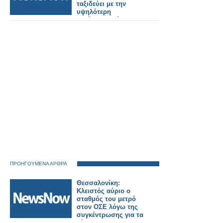
ταξιδεύει με την
υψηλότερη
ταχύτητα... Σίγουρα
δεν είναι η Ιαπωνία, η
Ιταλία ή η Γαλλία -
Μπορείτε να
μαντέψετε τη χώρα;
ΠΡΟΗΓΟΥΜΕΝΑ ΑΡΘΡΑ
Θεσσαλονίκη:
Κλειστός αύριο ο
σταθμός του μετρό
στον ΟΣΕ λόγω της
συγκέντρωσης για τα
Τέμπη