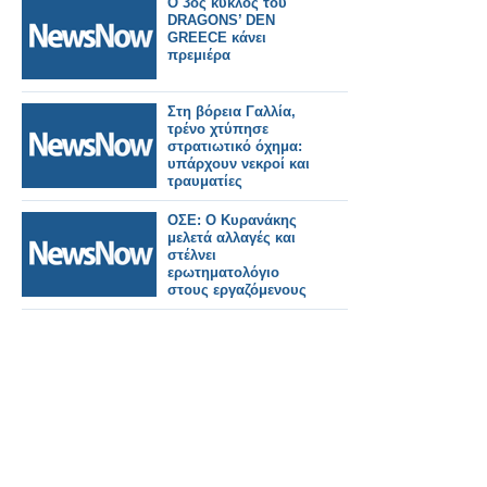
Ο 3ος κύκλος του
Σκόπια με τη Σόφια
DRAGONS’ DEN
GREECE κάνει
πρεμιέρα
Στη βόρεια Γαλλία,
τρένο χτύπησε
στρατιωτικό όχημα:
υπάρχουν νεκροί και
τραυματίες
ΟΣΕ: Ο Κυρανάκης
μελετά αλλαγές και
στέλνει
ερωτηματολόγιο
στους εργαζόμενους