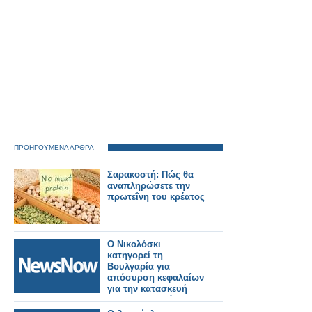
ΠΡΟΗΓΟΥΜΕΝΑ ΑΡΘΡΑ
Σαρακοστή: Πώς θα
αναπληρώσετε την
πρωτεΐνη του κρέατος
Ο Νικολόσκι
κατηγορεί τη
Βουλγαρία για
απόσυρση κεφαλαίων
για την κατασκευή
του σιδηροδρόμου
που θα συνδέει τα