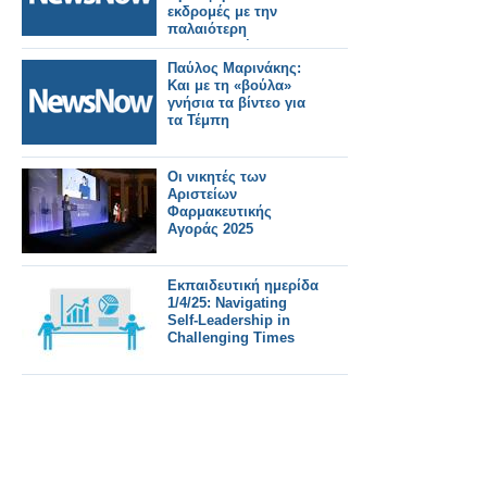
εκδρομές με την
παλαιότερη
ανακαινισμένη
ατμομηχανή
Παύλος Μαρινάκης:
Και με τη «βούλα»
γνήσια τα βίντεο για
τα Τέμπη
Οι νικητές των
Αριστείων
Φαρμακευτικής
Αγοράς 2025
Εκπαιδευτική ημερίδα
1/4/25: Navigating
Self-Leadership in
Challenging Times