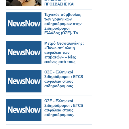
ΠΡΟΣΒΑΣΗΣ ΚΑΙ
ΑΣΦΑΛΕΙΑ
Τεχνικός σύμβουλος
των γρμανικων
σιδηροδρόμων στην
Σιδηρόδρομοι
Ελλάδος (ΟΣΕ)- Tο
αντικείμενο της
συνεργασίας.
Μετρό Θεσσαλονίκης:
«Πάνω απ' όλα η
ασφάλεια των
επιβατών» – Νέες
εικόνες από τους
σταθμούς της
Καλαμαριάς.
ΟΣΕ - Ελληνικοί
Σιδηρόδρομοι : ETCS
ασφάλεια στους
σιδηροδρόμους.
ΟΣΕ - Ελληνικοί
Σιδηρόδρομοι : ETCS
ασφάλεια στους
σιδηροδρόμους.