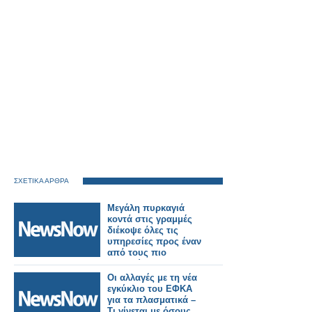
ΣΧΕΤΙΚΑ ΑΡΘΡΑ
Μεγάλη πυρκαγιά
κοντά στις γραμμές
διέκοψε όλες τις
υπηρεσίες προς έναν
από τους πιο
πολυσύχναστους
σιδηροδρομικούς
Οι αλλαγές με τη νέα
σταθμούς του
εγκύκλιο του ΕΦΚΑ
Λονδίνου.
για τα πλασματικά –
Τι γίνεται με όσους