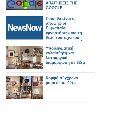
ΑΠΑΙΤΗΣΕΙΣ ΤΗΣ
GOOGLE
Ποιοι θα είναι οι
υποψήφιοι
Ευρωπαίοι
«μνηστήρες» για τη
θέση του τεχνικού
συμβούλου στον νέο
ΟΣΕ;
Υποδειγματική
καλαίσθητη και
λειτουργική
διαμόρφωση σε 62τμ
Κομψό σύγχρονο
ρουστίκ σε 40τμ