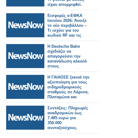
είχαν απορριφθεί.
Εισφορές e-ΕΦΚΑ
Ιουνίου 2026: Άνοιξε
το νέο περιβάλλον –
Τι ισχύει για τον
κωδικό RF και τις
πάγιες εντολές
Η Deutsche Bahn
σχεδιάζει να
απαγορεύσει την
κατανάλωση αλκοόλ
στους
σιδηροδρομικούς
σταθμούς στη
Η ΓΑΙΑΟΣΕ ξεκινά την
Γερμανία.
αξιοποίηση για τους
σιδηροδρομικούς
σταθμούς σε Λάρισα,
Πλαταμώνα και
Κατάκολο.
Συντάξεις: Πληρωμές
αναδρομικών έως
7.485 ευρώ για
350.000
συνταξιούχους.