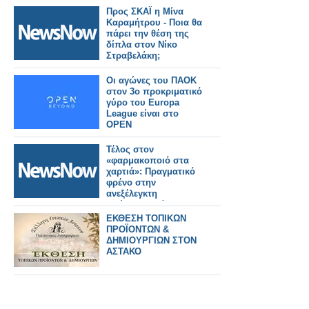
Προς ΣΚΑΪ η Μίνα
Καραμήτρου - Ποια θα
πάρει την θέση της
δίπλα στον Νίκο
Στραβελάκη;
Οι αγώνες του ΠΑΟΚ
στον 3ο προκριματικό
γύρο του Europa
League είναι στο
OPEN
Τέλος στον
«φαρμακοποιό στα
χαρτιά»: Πραγματικό
φρένο στην
ανεξέλεγκτη
διεύρυνση βάζει ο
ΠΦΣ!
ΕΚΘΕΣΗ ΤΟΠΙΚΩΝ
ΠΡΟΪΟΝΤΩΝ &
ΔΗΜΙΟΥΡΓΙΩΝ ΣΤΟΝ
ΑΣΤΑΚΟ