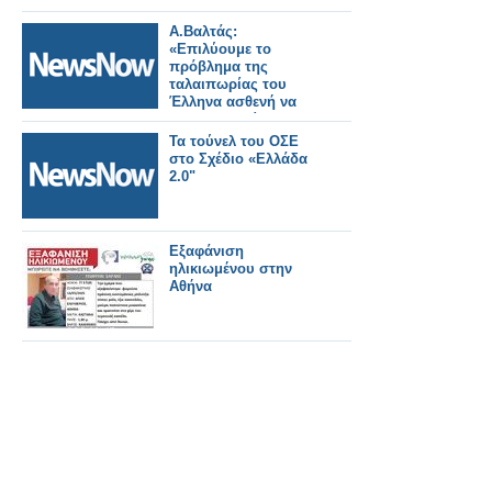
Α.Βαλτάς:
«Επιλύουμε το
πρόβλημα της
ταλαιπωρίας του
Έλληνα ασθενή να
προμηθευθεί τα ΦΥΚ,
με την διάθεσή τους
Τα τούνελ του ΟΣΕ
από τα φαρμακεία
στο Σχέδιο «Ελλάδα
μας – Διαφωνούμε με
2.0"
τη διανομή φαρμάκων
κατ΄ οίκον»
Εξαφάνιση
ηλικιωμένου στην
Αθήνα